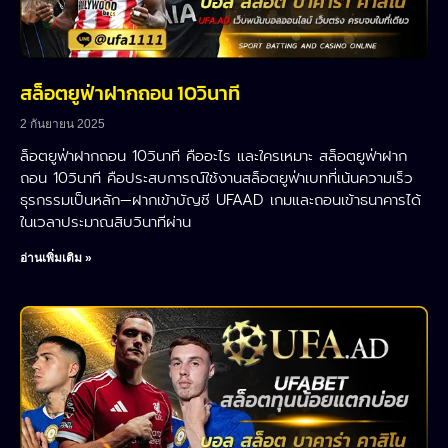
สล็อตยูฟ่าฝากถอน 10วินาที
2 กันยายน 2025
ล็อตยูฟ่าฝากถอน 10วินาที คืออะไร และใครเหมาะ สล็อตยูฟ่าฝาก
ถอน 10วินาที คือประสบการณ์ใช้งานสล็อตยูฟ่าเบทที่เน้นความเร็ว
ธุรกรรมเป็นหลัก—ฝากเข้าบัญชี UFAAD เกมและถอนเข้าธนาคารได้
ในเวลาประมาณสิบวินาทีผ่าน
อ่านเพิ่มเติม »