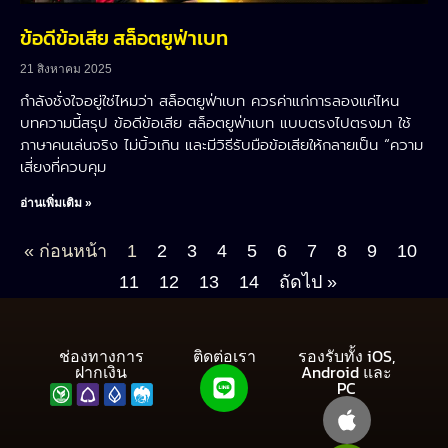
ข้อดีข้อเสีย สล็อตยูฟ่าเบท
21 สิงหาคม 2025
กำลังชั่งใจอยู่ใช่ไหมว่า สล็อตยูฟ่าเบท ควรค่าแก่การลองแค่ไหน
บทความนี้สรุป ข้อดีข้อเสีย สล็อตยูฟ่าเบท แบบตรงไปตรงมา ใช้
ภาษาคนเล่นจริง ไม่บิ้วเกิน และมีวิธีรับมือข้อเสียให้กลายเป็น “ความ
เสี่ยงที่ควบคุม
อ่านเพิ่มเติม »
« ก่อนหน้า
1
2
3
4
5
6
7
8
9
10
11
12
13
14
ถัดไป »
ช่องทางการ
ติดต่อเรา
รองรับทั้ง iOS,
ฝากเงิน
Android และ
PC