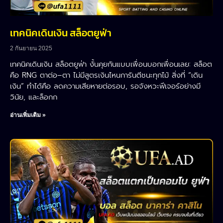
เทคนิคเดินเงิน สล็อตยูฟ่า
2 กันยายน 2025
เทคนิคเดินเงิน สล็อตยูฟ่า งั้นคุยกันแบบเพื่อนบอกเพื่อนเลย: สล็อต
คือ RNG ตาต่อ–ตา ไม่มีสูตรเงินไหนการันตีชนะทุกไม้ สิ่งที่ “เดิน
เงิน” ทำได้คือ ลดความเสียหายต่อรอบ, รอจังหวะฟีเจอร์อย่างมี
วินัย, และล็อกก
อ่านเพิ่มเติม »