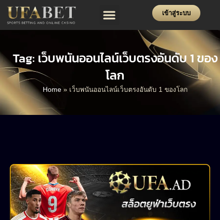
เข้าสู่ระบบ
โปรโมชั่น
ฝาก-ถอน
แจ้งปัญหา
Tag: เว็บพนันออนไลน์เว็บตรงอันดับ 1 ของ
โลก
Home
»
เว็บพนันออนไลน์เว็บตรงอันดับ 1 ของโลก