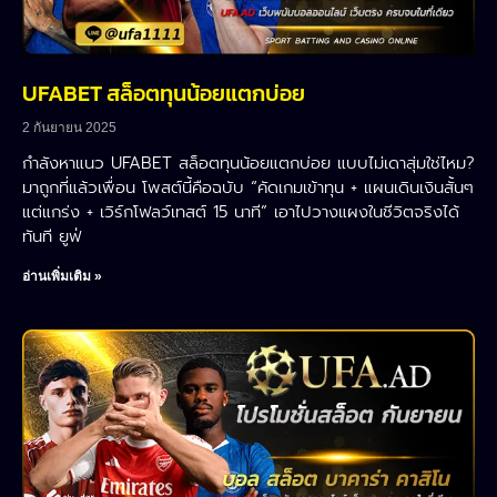
UFABET สล็อตทุนน้อยแตกบ่อย
2 กันยายน 2025
กำลังหาแนว UFABET สล็อตทุนน้อยแตกบ่อย แบบไม่เดาสุ่มใช่ไหม?
มาถูกที่แล้วเพื่อน โพสต์นี้คือฉบับ “คัดเกมเข้าทุน + แผนเดินเงินสั้นๆ
แต่แกร่ง + เวิร์กโฟลว์เทสต์ 15 นาที” เอาไปวางแผงในชีวิตจริงได้
ทันที ยูฟ่
อ่านเพิ่มเติม »