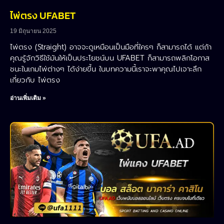
ไพ่ตรง UFABET
19 มิถุนายน 2025
ไพ่ตรง (Straight) อาจจะดูเหมือนเป็นมือที่ใครๆ ก็สามารถได้ แต่ถ้า
คุณรู้จักวิธีใช้มันให้เป็นประโยชน์บน UFABET ก็สามารถพลิกโอกาส
ชนะในเกมไพ่ต่างๆ ได้ง่ายขึ้น ในบทความนี้เราจะพาคุณไปเจาะลึก
เกี่ยวกับ ไพ่ตรง
อ่านเพิ่มเติม »