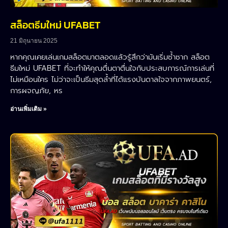
สล็อตธีมใหม่ UFABET
21 มิถุนายน 2025
หากคุณเคยเล่นเกมสล็อตมาตลอดแล้วรู้สึกว่ามันเริ่มซ้ำซาก สล็อต
ธีมใหม่ UFABET ที่จะทำให้คุณตื่นตาตื่นใจกับประสบการณ์การเล่นที่
ไม่เหมือนใคร ไม่ว่าจะเป็นธีมสุดล้ำที่ได้แรงบันดาลใจจากภาพยนตร์,
การผจญภัย, หร
อ่านเพิ่มเติม »