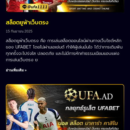
สล็อตยูฟ่าเว็บตรง
15 กันยายน 2025
สล็อตยูฟ่าเว็บตรง คือ การเล่นสล็อตออนไลน์ผ่านทางเว็บไซต์หลัก
ของ UFABET โดยไม่ผ่านเอเย่นต์ ทำให้ผู้เล่นมั่นใจ ได้ว่าการเดิมพัน
ทุกครั้งจะโปร่งใส ปลอดภัย และไม่มีการหักค่าธรรมเนียมแอบแฝง
การเล่นเว็บตรง ย
อ่านเพิ่มเติม »