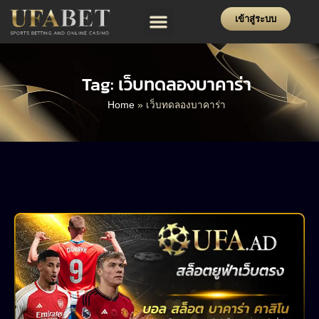
เข้าสู่ระบบ
โปรโมชั่น
ฝาก-ถอน
แจ้งปัญหา
Tag: เว็บทดลองบาคาร่า
Home
»
เว็บทดลองบาคาร่า