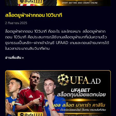
สล็อตยูฟ่าฝากถอน 10วินาที
2 กันยายน 2025
ล็อตยูฟ่าฝากถอน 10วินาที คืออะไร และใครเหมาะ สล็อตยูฟ่าฝาก
ถอน 10วินาที คือประสบการณ์ใช้งานสล็อตยูฟ่าเบทที่เน้นความเร็ว
ธุรกรรมเป็นหลัก—ฝากเข้าบัญชี UFAAD เกมและถอนเข้าธนาคารได้
ในเวลาประมาณสิบวินาทีผ่าน
อ่านเพิ่มเติม »