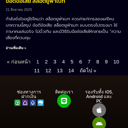
ข้อดีข้อเสีย สล็อตยูฟ่าเบท
21 สิงหาคม 2025
กำลังชั่งใจอยู่ใช่ไหมว่า สล็อตยูฟ่าเบท ควรค่าแก่การลองแค่ไหน
บทความนี้สรุป ข้อดีข้อเสีย สล็อตยูฟ่าเบท แบบตรงไปตรงมา ใช้
ภาษาคนเล่นจริง ไม่บิ้วเกิน และมีวิธีรับมือข้อเสียให้กลายเป็น “ความ
เสี่ยงที่ควบคุม
อ่านเพิ่มเติม »
« ก่อนหน้า
1
2
3
4
5
6
7
8
9
10
11
12
13
14
ถัดไป »
ช่องทางการ
ติดต่อเรา
รองรับทั้ง iOS,
ฝากเงิน
Android และ
PC