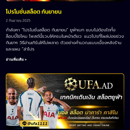
โปรโมชั่นสล็อต กันยายน
2 กันยายน 2025
กำลังหา “โปรโมชั่นสล็อต กันยายน” ยูฟ่าเบท แบบไม่ต้องไถทั้ง
ล็อบบี้ใช่ไหม โพสต์นี้รวบให้ครบในหน้าเดียว: แนวโปรที่โผล่บ่อยช่วง
กันยาฯ วิธีอ่านเทิร์นให้ไม่พลาด ตัวอย่างคำนวณแบบเบื้องหลังร้าน
และแผน “ล่าโปร
อ่านเพิ่มเติม »