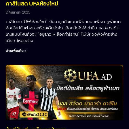
คาสิโนสด UFAห้องใหม่
2 กันยายน 2025
คาสิโนสด UFAห้องใหม่” งั้นมาคุยกันแบบเพื่อนบอกเพื่อน ยูฟ่าเบท
ห้องใหม่มันต่างจากห้องเดิมยังไง เลือกยังไงให้เข้ามือ และควรเดิน
เกมแบบไหนถึงจะ “อยู่ยาว + ล็อกกำไรทัน” ไม่ใช่หวังพึ่งฟ้าอย่าง
เดียว โหมดช่าง
อ่านเพิ่มเติม »