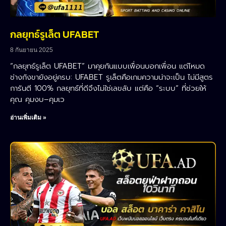
กลยุทธ์รูเล็ต UFABET
8 กันยายน 2025
“กลยุทธ์รูเล็ต UFABET” มาคุยกันแบบเพื่อนบอกเพื่อน แต่โหมด
ช่างกังขายังอยู่ครบ: UFABET รูเล็ตคือเกมความน่าจะเป็น ไม่มีสูตร
การันตี 100% กลยุทธ์ที่ดีจึงไม่ใช่เลขลับ แต่คือ “ระบบ” ที่ช่วยให้
คุณ คุมงบ–คุมเว
อ่านเพิ่มเติม »