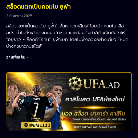
สล็อตแตกเป็นคอมโบ ยูฟ่า
2 กันยายน 2025
สล็อตแตกเป็นคอมโบ ยูฟ่า” งั้นเรามาเคลียร์ให้จบว่า คอมโบ คือ
อะไร ทำไมถึงเข้าทางคนงบไม่หนา และต้องตั้งค่า/เดินเงินยังไงให้
“อยู่ยาว + ล็อกกำไรทัน” ยูฟ่าเบท โดยไม่พึ่งดวงอย่างเดียว โหมด
ช่างกังขาตามสไตล์:
อ่านเพิ่มเติม »