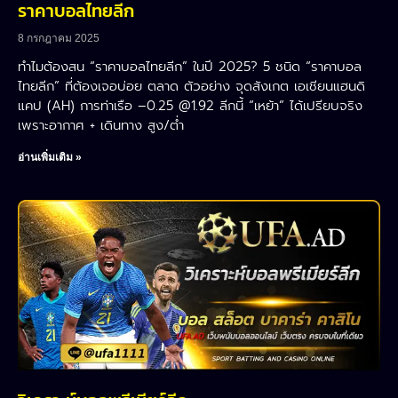
ราคาบอลไทยลีก
8 กรกฎาคม 2025
ทำไมต้องสน “ราคาบอลไทยลีก” ในปี 2025? 5 ชนิด “ราคาบอล
ไทยลีก” ที่ต้องเจอบ่อย ตลาด ตัวอย่าง จุดสังเกต เอเชียนแฮนดิ
แคป (AH) การท่าเรือ –0.25 @1.92 ลีกนี้ “เหย้า” ได้เปรียบจริง
เพราะอากาศ + เดินทาง สูง/ต่ำ
อ่านเพิ่มเติม »