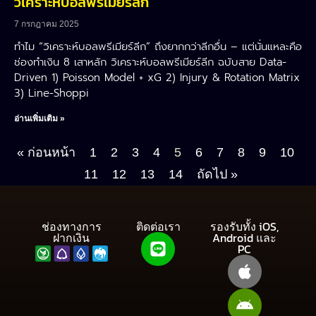
วิเคราะห์บอลพรีเมียร์ลีก
7 กรกฎาคม 2025
ทำไม “วิเคราะห์บอลพรีเมียร์ลีก” ถึงยากกว่าลีกอื่น – แต่นั่นแหละคือ
ช่องทำเงิน 8 เสาหลัก วิเคราะห์บอลพรีเมียร์ลีก ฉบับสาย Data-
Driven 1) Poisson Model + xG 2) Injury & Rotation Matrix
3) Line-Shoppi
อ่านเพิ่มเติม »
« ก่อนหน้า
1
2
3
4
5
6
7
8
9
10
11
12
13
14
ถัดไป »
ช่องทางการ
ติดต่อเรา
รองรับทั้ง iOS,
ฝากเงิน
Android และ
PC