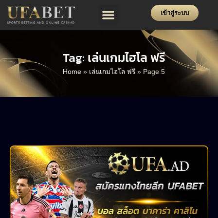
เข้าสู่ระบบ
โปรโมชั่น
ฝาก-ถอน
แจ้งปัญหา
Tag: เล่นเกมไฮโล ฟรี
Home
»
เล่นเกมไฮโล ฟรี
»
Page 5