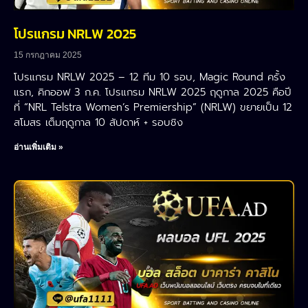
โปรแกรม NRLW 2025
15 กรกฎาคม 2025
โปรแกรม NRLW 2025 – 12 ทีม 10 รอบ, Magic Round ครั้ง
แรก, คิกออฟ 3 ก.ค. โปรแกรม NRLW 2025 ฤดูกาล 2025 คือปี
ที่ “NRL Telstra Women’s Premiership” (NRLW) ขยายเป็น 12
สโมสร เต็มฤดูกาล 10 สัปดาห์ + รอบชิง
อ่านเพิ่มเติม »