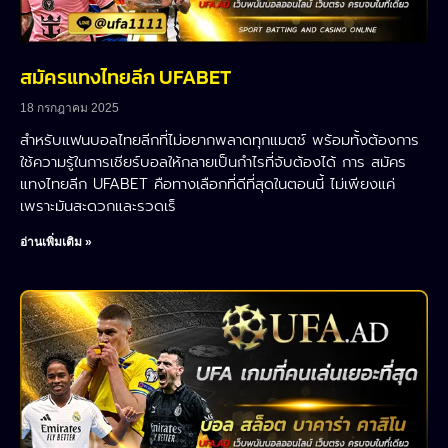
สมัครแทงไทยลีก UFABET
18 กรกฎาคม 2025
สำหรับแฟนบอลไทยลีกที่ไม่อยากพลาดทุกแมตช์ พร้อมทั้งต้องการ
ใช้ความรู้ในการเชียร์บอลให้กลายเป็นกำไรที่จับต้องได้ การ สมัคร
แทงไทยลีก UFABET คือทางเลือกที่ดีที่สุดในตอนนี้ ไม่เพียงแค่
เพราะมันสะดวกและรวดเร็
อ่านเพิ่มเติม »