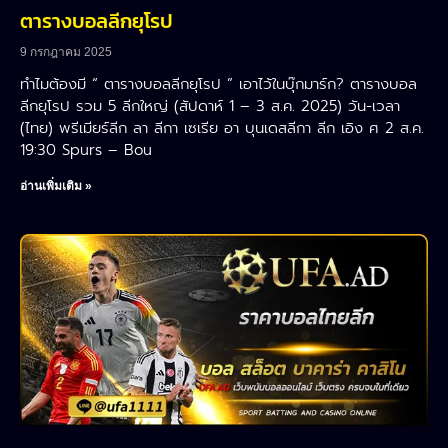
ตารางบอลลีกยุโรป
9 กรกฎาคม 2025
ทำไมต้องมี “ ตารางบอลลีกยุโรป ” เอาไว้ในบุ๊กมาร์ก? ตารางบอล
ลีกยุโรป รวม 5 ลีกใหญ่ (สัปดาห์ 1 – 3 ส.ค. 2025) วัน-เวลา
(ไทย) พรีเมียร์ลีก ลา ลีกา เซเรีย อา บุนเดสลีกา ลีก เอิง ศ 2 ส.ค.
19:30 Spurs – Bou
อ่านเพิ่มเติม »