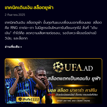
เทคนิคเดินเงิน สล็อตยูฟ่า
2 กันยายน 2025
เทคนิคเดินเงิน สล็อตยูฟ่า งั้นคุยกันแบบเพื่อนบอกเพื่อนเลย: สล็อต
คือ RNG ตาต่อ–ตา ไม่มีสูตรเงินไหนการันตีชนะทุกไม้ สิ่งที่ “เดิน
เงิน” ทำได้คือ ลดความเสียหายต่อรอบ, รอจังหวะฟีเจอร์อย่างมี
วินัย, และล็อกก
อ่านเพิ่มเติม »