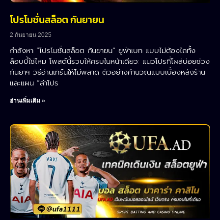
โปรโมชั่นสล็อต กันยายน
2 กันยายน 2025
กำลังหา “โปรโมชั่นสล็อต กันยายน” ยูฟ่าเบท แบบไม่ต้องไถทั้ง
ล็อบบี้ใช่ไหม โพสต์นี้รวบให้ครบในหน้าเดียว: แนวโปรที่โผล่บ่อยช่วง
กันยาฯ วิธีอ่านเทิร์นให้ไม่พลาด ตัวอย่างคำนวณแบบเบื้องหลังร้าน
และแผน “ล่าโปร
อ่านเพิ่มเติม »