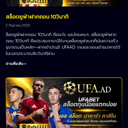
สล็อตยูฟ่าฝากถอน 10วินาที
2 กันยายน 2025
ล็อตยูฟ่าฝากถอน 10วินาที คืออะไร และใครเหมาะ สล็อตยูฟ่าฝาก
ถอน 10วินาที คือประสบการณ์ใช้งานสล็อตยูฟ่าเบทที่เน้นความเร็ว
ธุรกรรมเป็นหลัก—ฝากเข้าบัญชี UFAAD เกมและถอนเข้าธนาคารได้
ในเวลาประมาณสิบวินาทีผ่าน
อ่านเพิ่มเติม »