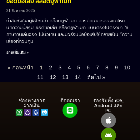
ข้อดีข้อเสีย สล็อตยูฟ่าเบท
21 สิงหาคม 2025
กำลังชั่งใจอยู่ใช่ไหมว่า สล็อตยูฟ่าเบท ควรค่าแก่การลองแค่ไหน
บทความนี้สรุป ข้อดีข้อเสีย สล็อตยูฟ่าเบท แบบตรงไปตรงมา ใช้
ภาษาคนเล่นจริง ไม่บิ้วเกิน และมีวิธีรับมือข้อเสียให้กลายเป็น “ความ
เสี่ยงที่ควบคุม
อ่านเพิ่มเติม »
« ก่อนหน้า
1
2
3
4
5
6
7
8
9
10
11
12
13
14
ถัดไป »
ช่องทางการ
ติดต่อเรา
รองรับทั้ง iOS,
ฝากเงิน
Android และ
PC