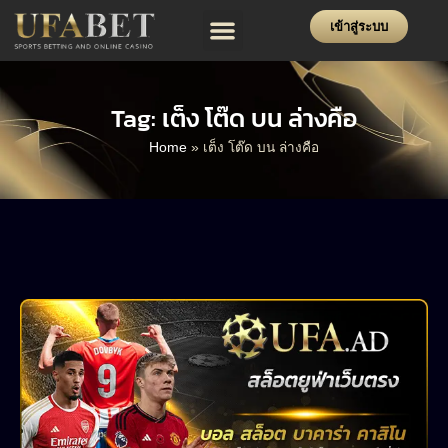
เข้าสู่ระบบ
โปรโมชั่น
ฝาก-ถอน
แจ้งปัญหา
Tag: เต็ง โต๊ด บน ล่างคือ
Home
»
เต็ง โต๊ด บน ล่างคือ