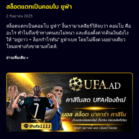
สล็อตแตกเป็นคอมโบ ยูฟ่า
2 กันยายน 2025
สล็อตแตกเป็นคอมโบ ยูฟ่า” งั้นเรามาเคลียร์ให้จบว่า คอมโบ คือ
อะไร ทำไมถึงเข้าทางคนงบไม่หนา และต้องตั้งค่า/เดินเงินยังไง
ให้ “อยู่ยาว + ล็อกกำไรทัน” ยูฟ่าเบท โดยไม่พึ่งดวงอย่างเดียว
โหมดช่างกังขาตามสไตล์:
อ่านเพิ่มเติม »