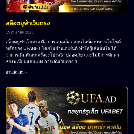
สล็อตยูฟ่าเว็บตรง
15 กันยายน 2025
สล็อตยูฟ่าเว็บตรง คือ การเล่นสล็อตออนไลน์ผ่านทางเว็บไซต์
หลักของ UFABET โดยไม่ผ่านเอเย่นต์ ทำให้ผู้เล่นมั่นใจ ได้
ว่าการเดิมพันทุกครั้งจะโปร่งใส ปลอดภัย และไม่มีการหักค่า
ธรรมเนียมแอบแฝง การเล่นเว็บตรง ย
อ่านเพิ่มเติม »