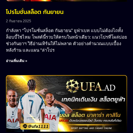
โปรโมชั่นสล็อต กันยายน
2 กันยายน 2025
กำลังหา “โปรโมชั่นสล็อต กันยายน” ยูฟ่าเบท แบบไม่ต้องไถทั้ง
ล็อบบี้ใช่ไหม โพสต์นี้รวบให้ครบในหน้าเดียว: แนวโปรที่โผล่บ่อย
ช่วงกันยาฯ วิธีอ่านเทิร์นให้ไม่พลาด ตัวอย่างคำนวณแบบเบื้อง
หลังร้าน และแผน “ล่าโปร
อ่านเพิ่มเติม »