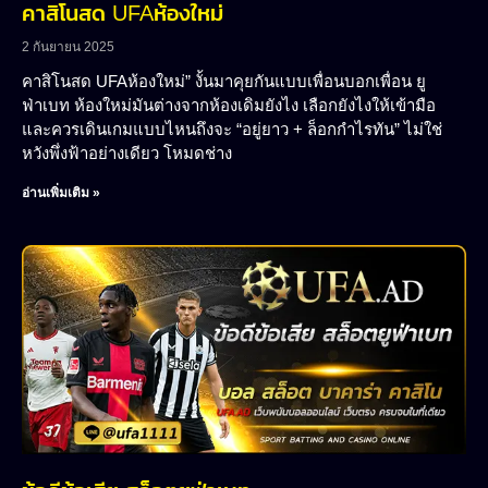
คาสิโนสด UFAห้องใหม่
2 กันยายน 2025
คาสิโนสด UFAห้องใหม่” งั้นมาคุยกันแบบเพื่อนบอกเพื่อน ยู
ฟ่าเบท ห้องใหม่มันต่างจากห้องเดิมยังไง เลือกยังไงให้เข้ามือ
และควรเดินเกมแบบไหนถึงจะ “อยู่ยาว + ล็อกกำไรทัน” ไม่ใช่
หวังพึ่งฟ้าอย่างเดียว โหมดช่าง
อ่านเพิ่มเติม »