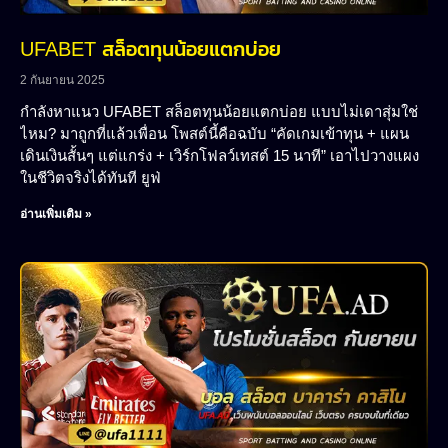
UFABET สล็อตทุนน้อยแตกบ่อย
2 กันยายน 2025
กำลังหาแนว UFABET สล็อตทุนน้อยแตกบ่อย แบบไม่เดาสุ่มใช่
ไหม? มาถูกที่แล้วเพื่อน โพสต์นี้คือฉบับ “คัดเกมเข้าทุน + แผน
เดินเงินสั้นๆ แต่แกร่ง + เวิร์กโฟลว์เทสต์ 15 นาที” เอาไปวางแผง
ในชีวิตจริงได้ทันที ยูฟ่
อ่านเพิ่มเติม »