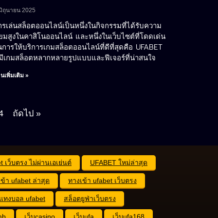
มิถุนายน 2025
ารเล่นสล็อตออนไลน์เป็นหนึ่งในกิจกรรมที่ได้รับความ
ิยมสูงในคาสิโนออนไลน์ และหนึ่งในเว็บไซต์ที่โดดเด่น
นการให้บริการเกมสล็อตออนไลน์ที่ดีที่สุดคือ UFABET
ี่มีเกมสล็อตหลากหลายรูปแบบและฟีเจอร์ที่น่าสนใจ
านเพิ่มเติม »
4
ถัดไป »
t เว็บตรง ไม่ผ่านเอเย่นต์
UFABET ใหม่ล่าสุด
ข้า ufabet ล่าสุด
ทางเข้า ufabet เว็บตรง
แทงบอล ufabet
สล็อตยูฟ่าเว็บตรง
mb
เว็บcasino
เว็บufa
เว็บufa168