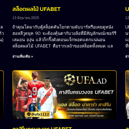
สล็อตผลไม้ UFABET
U
13 มิถุนายน 2025
12
ผล
ถ้าคุณโตมากับตู้สล็อตคันโยกตามผับบาร์หรือเคยดูหนัง
UF
ัว
ฮอลลีวูดยุค 90 จะต้องคุ้นตากับวงล้อที่มีสัญลักษณ์เชอร์รี
น
น)
เลมอน องุ่น แล้วก็กริ๊งดังตอนแจ็กพอตแตกแน่นอน
แ
สล็อตผลไม้ UFABET คือรากเหง้าของสล็อตทั้งหมด แล
ท
อ่านเพิ่มเติม »
อ่
คาสิโนครบวงจร UFABET
ส