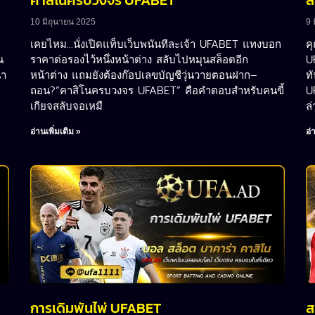
10 มิถุนายน 2025
9 
เคยไหม…นั่งเปิดแท็บเว็บพนันทีละเจ้า UFABET แทงบอก
ค
น
ราคาต่อรองไว้หนึ่งหน้าต่าง สลับไปหมุนสล็อตอีก
U
่า
หน้าต่าง แถมยังต้องก๊อปเลขบัญชีวุ่นวายตอนฝาก–
ท
ถอน?“คาสิโนครบวงจร UFABET” คือคำตอบสำหรับคนขี้
U
เกียจสลับจอเหมื
ล
อ่านเพิ่มเติม »
อ่
การเดิมพันไพ่ UFABET
ส