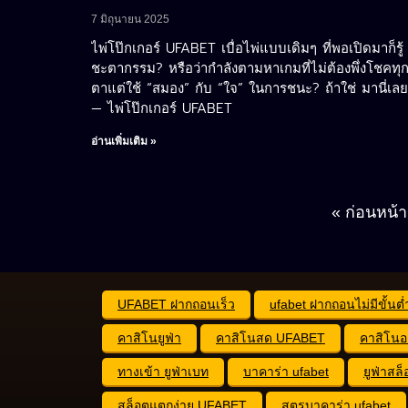
7 มิถุนายน 2025
ไพ่โป๊กเกอร์ UFABET เบื่อไพ่แบบเดิมๆ ที่พอเปิดมาก็รู้
ชะตากรรม? หรือว่ากำลังตามหาเกมที่ไม่ต้องพึ่งโชคทุ
ตาแต่ใช้ “สมอง” กับ “ใจ” ในการชนะ? ถ้าใช่ มานี่เลย
— ไพ่โป๊กเกอร์ UFABET
อ่านเพิ่มเติม »
« ก่อนหน้า
UFABET ฝากถอนเร็ว
ufabet ฝากถอนไม่มีขั้นต่
คาสิโนยูฟ่า
คาสิโนสด UFABET
คาสิโนอ
ทางเข้า ยูฟ่าเบท
บาคาร่า ufabet
ยูฟ่าสล
สล็อตแตกง่าย UFABET
สูตรบาคาร่า ufabet