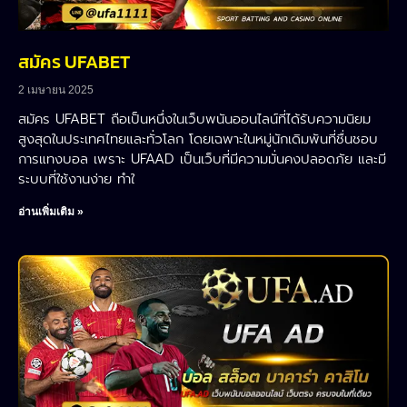
สมัคร UFABET
2 เมษายน 2025
สมัคร UFABET ถือเป็นหนึ่งในเว็บพนันออนไลน์ที่ได้รับความนิยม
สูงสุดในประเทศไทยและทั่วโลก โดยเฉพาะในหมู่นักเดิมพันที่ชื่นชอบ
การแทงบอล เพราะ UFAAD เป็นเว็บที่มีความมั่นคงปลอดภัย และมี
ระบบที่ใช้งานง่าย ทำใ
อ่านเพิ่มเติม »