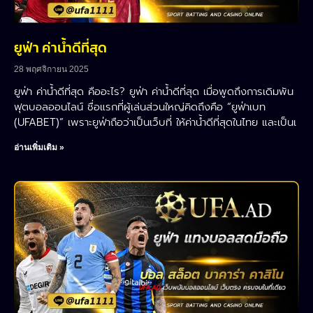
ยูฟ่า ค่าน้ำดีที่สุด
28 พฤศจิกายน 2025
ยูฟ่า ค่าน้ำดีที่สุด คืออะไร? ยูฟ่า ค่าน้ำดีที่สุด เมื่อพูดถึงการเดิมพัน
ฟุตบอลออนไลน์ ชื่อแรกที่ผู้เล่นส่วนใหญ่คิดถึงคือ “ยูฟ่าเบท
(UFABET)” เพราะยูฟ่าถือว่าเป็นเว็บที่ ให้ค่าน้ำดีที่สุดในไทย และเป็นเ
อ่านเพิ่มเติม »