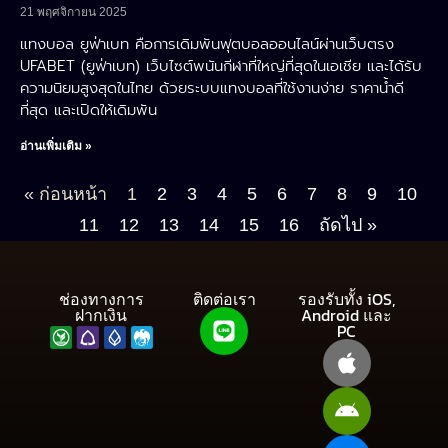
21 พฤศจิกายน 2025
แทงบอล ยูฟ่าเบท คือการเดิมพันฟุตบอลออนไลน์ผ่านเว็บตรง
UFABET (ยูฟ่าเบท) เว็บไซต์พนันกีฬาที่ใหญ่ที่สุดในเอเชีย และได้รับ
ความนิยมสูงสุดในไทย ด้วยระบบแทงบอลที่ใช้งานง่าย ราคาน้ำดี
ที่สุด และเปิดให้เดิมพัน
อ่านเพิ่มเติม »
« ก่อนหน้า
1
2
3
4
5
6
7
8
9
10
11
12
13
14
15
16
ถัดไป »
ช่องทางการ
ติดต่อเรา
รองรับทั้ง iOS,
ฝากเงิน
Android และ
PC