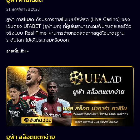
21 พฤศจิกายน 2025
ยูฟ่า คาสิโนสด คือบริการคาสิโนแบบไลฟ์สด (Live Casino) ของ
เว็บตรง UFABET (ยูฟ่าเบท) ที่ผู้เล่นสามารถเดิมพันกับดีลเลอร์ตัว
จริงแบบ Real Time ผ่านการถ่ายทอดสดจากสตูดิโอมาตรฐาน
ระดับโลก ไม่ใช่โปรแกรมหรือบอท
อ่านเพิ่มเติม »
ยูฟ่า สล็อตแตกง่าย