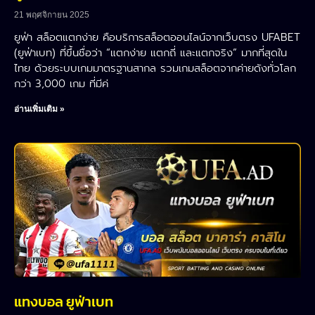
21 พฤศจิกายน 2025
ยูฟ่า สล็อตแตกง่าย คือบริการสล็อตออนไลน์จากเว็บตรง UFABET
(ยูฟ่าเบท) ที่ขึ้นชื่อว่า “แตกง่าย แตกถี่ และแตกจริง” มากที่สุดใน
ไทย ด้วยระบบเกมมาตรฐานสากล รวมเกมสล็อตจากค่ายดังทั่วโลก
กว่า 3,000 เกม ที่มีค่
อ่านเพิ่มเติม »
แทงบอล ยูฟ่าเบท