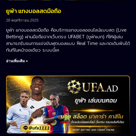
ยูฟ่า แทงบอลสดมือถือ
28 พฤศจิกายน 2025
ยูฟ่า แทงบอลสดมือถือ คือบริการแทงบอลออนไลน์แบบสด (Live
Betting) ผ่านมือถือจากเว็บตรง UFABET (ยูฟ่าเบท) ที่ให้ผู้เล่น
สามารถรับชมการแข่งขันฟุตบอลแบบ Real Time และกดเดิมพันได้
ทันทีในหน้าจอเดียว ระบบนี้เห
อ่านเพิ่มเติม »