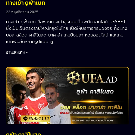
ทางเข้า ยูฟ่าเบท
22 พฤศจิกายน 2025
ทางเข้า ยูฟ่าเบท คือช่องทางเข้าสู่ระบบเว็บพนันออนไลน์ UFABET
ซึ่งเป็นเว็บตรงรายใหญ่ที่สุดในไทย เปิดให้บริการครบวงจร ทั้งแทง
บอล สล็อต คาสิโนสด บาคาร่า เกมยิงปลา หวยออนไลน์ และเกม
เดิมพันอีกหลายรูปแบบ ยู
อ่านเพิ่มเติม »
ยูฟ่า คาสิโนสด