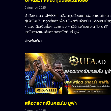
2 กันยายน 2025
กำลังหาแนว UFABET สล็อตทุนน้อยแตกบ่อย แบบไม่เดา
สุ่มใช่ไหม? มาถูกที่แล้วเพื่อน โพสต์นี้คือฉบับ “คัดเกมเข้าท
+ แผนเดินเงินสั้นๆ แต่แกร่ง + เวิร์กโฟลว์เทสต์ 15 นาที”
เอาไปวางแผงในชีวิตจริงได้ทันที ยูฟ่
อ่านเพิ่มเติม »
สล็อตแตกเป็นคอมโบ ยูฟ่า
2 กันยายน 2025