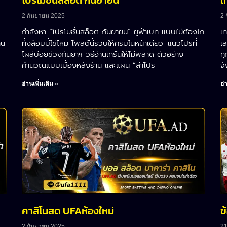
2 กันยายน 2025
2 
กำลังหา “โปรโมชั่นสล็อต กันยายน” ยูฟ่าเบท แบบไม่ต้องไถ
เท
ุน
ทั้งล็อบบี้ใช่ไหม โพสต์นี้รวบให้ครบในหน้าเดียว: แนวโปรที่
เ
โผล่บ่อยช่วงกันยาฯ วิธีอ่านเทิร์นให้ไม่พลาด ตัวอย่าง
ทุ
คำนวณแบบเบื้องหลังร้าน และแผน “ล่าโปร
จั
อ่านเพิ่มเติม »
อ่
คาสิโนสด UFAห้องใหม่
ข
2 กันยายน 2025
21