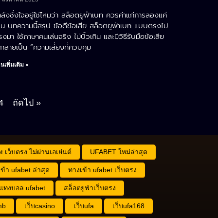
ลังชั่งใจอยู่ใช่ไหมว่า สล็อตยูฟ่าเบท ควรค่าแก่การลองแค่
หน บทความนี้สรุป ข้อดีข้อเสีย สล็อตยูฟ่าเบท แบบตรงไป
งมา ใช้ภาษาคนเล่นจริง ไม่บิ้วเกิน และมีวิธีรับมือข้อเสีย
้กลายเป็น “ความเสี่ยงที่ควบคุม
านเพิ่มเติม »
4
ถัดไป »
t เว็บตรง ไม่ผ่านเอเย่นต์
UFABET ใหม่ล่าสุด
ข้า ufabet ล่าสุด
ทางเข้า ufabet เว็บตรง
แทงบอล ufabet
สล็อตยูฟ่าเว็บตรง
mb
เว็บcasino
เว็บufa
เว็บufa168