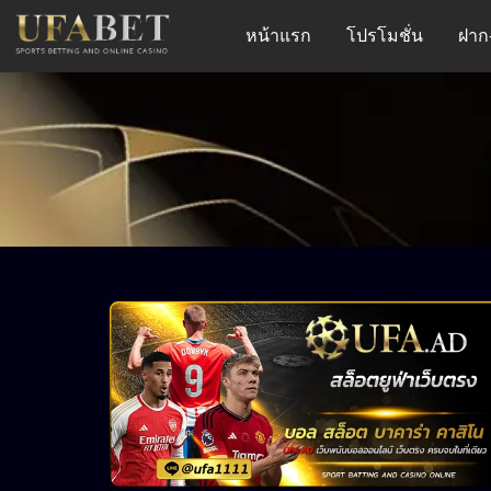
หน้าแรก
โปรโมชั่น
ฝาก