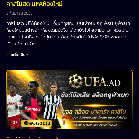
คาสิโนสด UFAห้องใหม่
2 กันยายน 2025
คาสิโนสด UFAห้องใหม่” งั้นมาคุยกันแบบเพื่อนบอกเพื่อน ยูฟ่าเบท
ห้องใหม่มันต่างจากห้องเดิมยังไง เลือกยังไงให้เข้ามือ และควรเดิน
เกมแบบไหนถึงจะ “อยู่ยาว + ล็อกกำไรทัน” ไม่ใช่หวังพึ่งฟ้าอย่าง
เดียว โหมดช่าง
อ่านเพิ่มเติม »