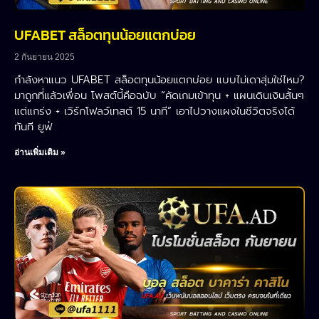
UFABET สล็อตทุนน้อยแตกบ่อย
2 กันยายน 2025
กำลังหาแนว UFABET สล็อตทุนน้อยแตกบ่อย แบบไม่เดาสุ่มใช่ไหม?
มาถูกที่แล้วเพื่อน โพสต์นี้คือฉบับ “คัดเกมเข้าทุน + แผนเดินเงินสั้นๆ
แต่แกร่ง + เวิร์กโฟลว์เทสต์ 15 นาที” เอาไปวางแผงในชีวิตจริงได้
ทันที ยูฟ่
อ่านเพิ่มเติม »