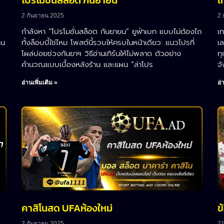
2 กันยายน 2025
2 
กำลังหา “โปรโมชั่นสล็อต กันยายน” ยูฟ่าเบท แบบไม่ต้องไถ
เท
ุน
ทั้งล็อบบี้ใช่ไหม โพสต์นี้รวบให้ครบในหน้าเดียว: แนวโปรที่
เ
โผล่บ่อยช่วงกันยาฯ วิธีอ่านเทิร์นให้ไม่พลาด ตัวอย่าง
ทุ
คำนวณแบบเบื้องหลังร้าน และแผน “ล่าโปร
จั
อ่านเพิ่มเติม »
อ่
คาสิโนสด UFAห้องใหม่
ข
2 กันยายน 2025
21