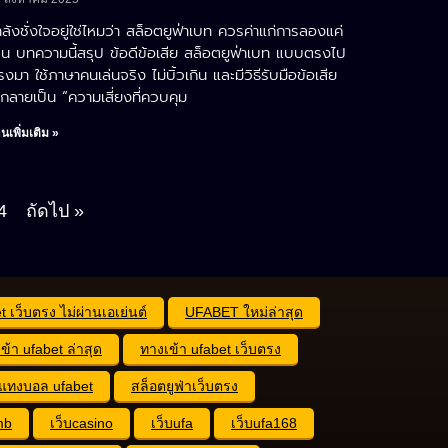
ลังชั่งใจอยู่ใช่ไหมว่า สล็อตยูฟ่าเบท ควรค่าแก่การลองแค่
หน บทความนี้สรุป ข้อดีข้อเสีย สล็อตยูฟ่าเบท แบบตรงไป
งมา ใช้ภาษาคนเล่นจริง ไม่บิ้วเกิน และมีวิธีรับมือข้อเสีย
้กลายเป็น “ความเสี่ยงที่ควบคุม
านเพิ่มเติม »
4
ถัดไป »
t เว็บตรง ไม่ผ่านเอเย่นต์
UFABET ใหม่ล่าสุด
ข้า ufabet ล่าสุด
ทางเข้า ufabet เว็บตรง
แทงบอล ufabet
สล็อตยูฟ่าเว็บตรง
mb
เว็บcasino
เว็บufa
เว็บufa168