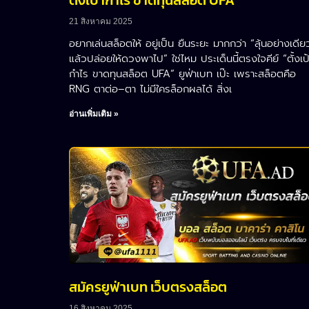
21 สิงหาคม 2025
อยากเล่นสล็อตให้ อยู่เป็น ยืนระยะ มากกว่า “ลุ้นอย่างเดีย
แล้วปล่อยให้ดวงพาไป” ใช่ไหม ประเด็นนี้ตรงใจคีย์ “ตั้งเป
กำไร ขาดทุนสล็อต UFA” ยูฟ่าเบท เป๊ะ เพราะสล็อตคือ
RNG ตาต่อ–ตา ไม่มีใครล็อกผลได้ สิ่งเ
อ่านเพิ่มเติม »
สมัครยูฟ่าเบท เว็บตรงสล็อต
16 สิงหาคม 2025