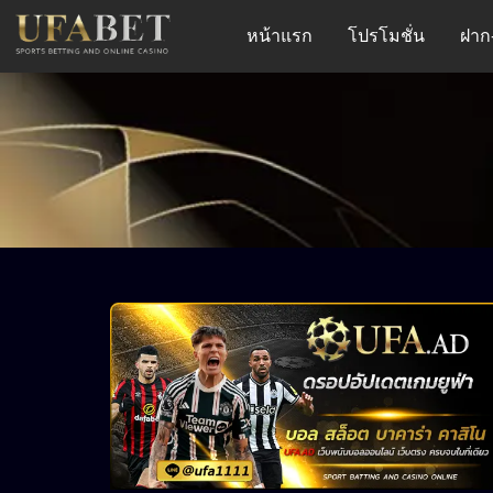
หน้าแรก
โปรโมชั่น
ฝาก