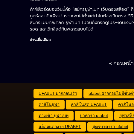
ถ้าคีย์เวิร์ดของวันนี้คือ “สมัครยูฟ่าเบท เว็บตรงสล็อต” ก
ถูกห้องแล้วเพื่อน! เราจะพาไล่ตั้งแต่ทำไมต้องเว็บตรง วิธี
สมัครแบบทีละคลิก ยูฟ่าเบท ไปจนถึงทริคดูโปร–เดินเงินให
รอด และเช็กลิสต์กันพลาดแบบไม่ต้
อ่านเพิ่มเติม »
« ก่อนหน้า
UFABET ฝากถอนเร็ว
ufabet ฝากถอนไม่มีขั้นต่
คาสิโนยูฟ่า
คาสิโนสด UFABET
คาสิโนอ
ทางเข้า ยูฟ่าเบท
บาคาร่า ufabet
ยูฟ่าสล
สล็อตแตกง่าย UFABET
สูตรบาคาร่า ufabet