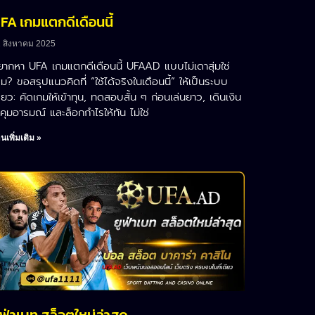
FA เกมแตกดีเดือนนี้
 สิงหาคม 2025
ยากหา UFA เกมแตกดีเดือนนี้ UFAAD แบบไม่เดาสุ่มใช่
ม? ขอสรุปแนวคิดที่ “ใช้ได้จริงในเดือนนี้” ให้เป็นระบบ
ียว: คัดเกมให้เข้าทุน, ทดสอบสั้น ๆ ก่อนเล่นยาว, เดินเงิน
้คุมอารมณ์ และล็อกกำไรให้ทัน ไม่ใช่
านเพิ่มเติม »
ูฟ่าเบท สล็อตใหม่ล่าสุด