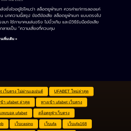
ลังชั่งใจอยู่ใช่ไหมว่า สล็อตยูฟ่าเบท ควรค่าแก่การลองแค่
หน บทความนี้สรุป ข้อดีข้อเสีย สล็อตยูฟ่าเบท แบบตรงไป
งมา ใช้ภาษาคนเล่นจริง ไม่บิ้วเกิน และมีวิธีรับมือข้อเสีย
้กลายเป็น “ความเสี่ยงที่ควบคุม
านเพิ่มเติม »
t เว็บตรง ไม่ผ่านเอเย่นต์
UFABET ใหม่ล่าสุด
ข้า ufabet ล่าสุด
ทางเข้า ufabet เว็บตรง
แทงบอล ufabet
สล็อตยูฟ่าเว็บตรง
mb
เว็บcasino
เว็บufa
เว็บufa168