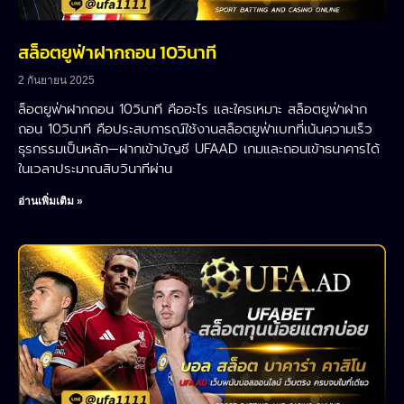
สล็อตยูฟ่าฝากถอน 10วินาที
2 กันยายน 2025
ล็อตยูฟ่าฝากถอน 10วินาที คืออะไร และใครเหมาะ สล็อตยูฟ่าฝาก
ถอน 10วินาที คือประสบการณ์ใช้งานสล็อตยูฟ่าเบทที่เน้นความเร็ว
ธุรกรรมเป็นหลัก—ฝากเข้าบัญชี UFAAD เกมและถอนเข้าธนาคารได้
ในเวลาประมาณสิบวินาทีผ่าน
อ่านเพิ่มเติม »