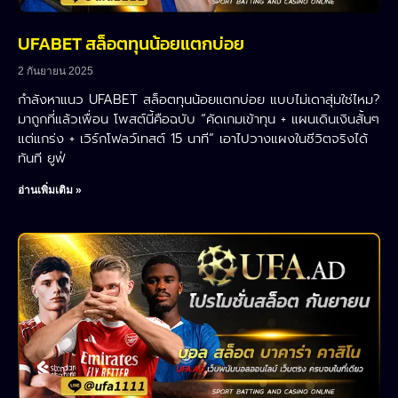
UFABET สล็อตทุนน้อยแตกบ่อย
2 กันยายน 2025
กำลังหาแนว UFABET สล็อตทุนน้อยแตกบ่อย แบบไม่เดาสุ่มใช่ไหม?
มาถูกที่แล้วเพื่อน โพสต์นี้คือฉบับ “คัดเกมเข้าทุน + แผนเดินเงินสั้นๆ
แต่แกร่ง + เวิร์กโฟลว์เทสต์ 15 นาที” เอาไปวางแผงในชีวิตจริงได้
ทันที ยูฟ่
อ่านเพิ่มเติม »