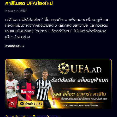
คาสิโนสด UFAห้องใหม่
2 กันยายน 2025
คาสิโนสด UFAห้องใหม่” งั้นมาคุยกันแบบเพื่อนบอกเพื่อน ยูฟ่าเบท
ห้องใหม่มันต่างจากห้องเดิมยังไง เลือกยังไงให้เข้ามือ และควรเดิน
เกมแบบไหนถึงจะ “อยู่ยาว + ล็อกกำไรทัน” ไม่ใช่หวังพึ่งฟ้าอย่าง
เดียว โหมดช่าง
อ่านเพิ่มเติม »