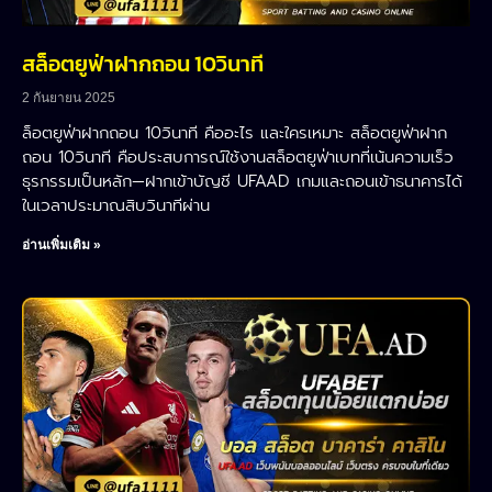
สล็อตยูฟ่าฝากถอน 10วินาที
2 กันยายน 2025
ล็อตยูฟ่าฝากถอน 10วินาที คืออะไร และใครเหมาะ สล็อตยูฟ่าฝาก
ถอน 10วินาที คือประสบการณ์ใช้งานสล็อตยูฟ่าเบทที่เน้นความเร็ว
ธุรกรรมเป็นหลัก—ฝากเข้าบัญชี UFAAD เกมและถอนเข้าธนาคารได้
ในเวลาประมาณสิบวินาทีผ่าน
อ่านเพิ่มเติม »