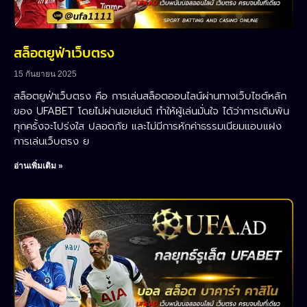
สล็อตยูฟ่าเว็บตรง
15 กันยายน 2025
สล็อตยูฟ่าเว็บตรง คือ การเล่นสล็อตออนไลน์ผ่านทางเว็บไซต์หลัก
ของ UFABET โดยไม่ผ่านเอเย่นต์ ทำให้ผู้เล่นมั่นใจ ได้ว่าการเดิมพัน
ทุกครั้งจะโปร่งใส ปลอดภัย และไม่มีการหักค่าธรรมเนียมแอบแฝง
การเล่นเว็บตรง ย
อ่านเพิ่มเติม »