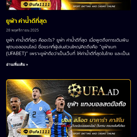
ยูฟ่า ค่าน้ำดีที่สุด
28 พฤศจิกายน 2025
ยูฟ่า ค่าน้ำดีที่สุด คืออะไร? ยูฟ่า ค่าน้ำดีที่สุด เมื่อพูดถึงการเดิมพัน
ฟุตบอลออนไลน์ ชื่อแรกที่ผู้เล่นส่วนใหญ่คิดถึงคือ “ยูฟ่าเบท
(UFABET)” เพราะยูฟ่าถือว่าเป็นเว็บที่ ให้ค่าน้ำดีที่สุดในไทย และเป็นเ
อ่านเพิ่มเติม »