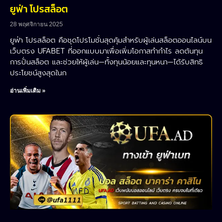
ยูฟ่า โปรสล็อต
28 พฤศจิกายน 2025
ยูฟ่า โปรสล็อต คือชุดโปรโมชั่นสุดคุ้มสำหรับผู้เล่นสล็อตออนไลน์บน
เว็บตรง UFABET ที่ออกแบบมาเพื่อเพิ่มโอกาสทำกำไร ลดต้นทุน
การปั่นสล็อต และช่วยให้ผู้เล่น—ทั้งทุนน้อยและทุนหนา—ได้รับสิทธิ
ประโยชน์สูงสุดในก
อ่านเพิ่มเติม »