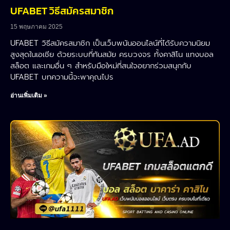
UFABET วิธีสมัครสมาชิก
15 พฤษภาคม 2025
UFABET วิธีสมัครสมาชิก เป็นเว็บพนันออนไลน์ที่ได้รับความนิยม
สูงสุดในเอเชีย ด้วยระบบที่ทันสมัย ครบวงจร ทั้งคาสิโน แทงบอล
สล็อต และเกมอื่น ๆ สำหรับมือใหม่ที่สนใจอยากร่วมสนุกกับ
UFABET บทความนี้จะพาคุณไปร
อ่านเพิ่มเติม »