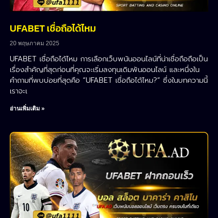
UFABET เชื่อถือได้ไหม
20 พฤษภาคม 2025
UFABET เชื่อถือได้ไหม การเลือกเว็บพนันออนไลน์ที่น่าเชื่อถือถือเป็น
เรื่องสำคัญที่สุดก่อนที่คุณจะเริ่มลงทุนเดิมพันออนไลน์ และหนึ่งใน
คำถามที่พบบ่อยที่สุดคือ “UFABET เชื่อถือได้ไหม?” ซึ่งในบทความนี้
เราจะเ
อ่านเพิ่มเติม »