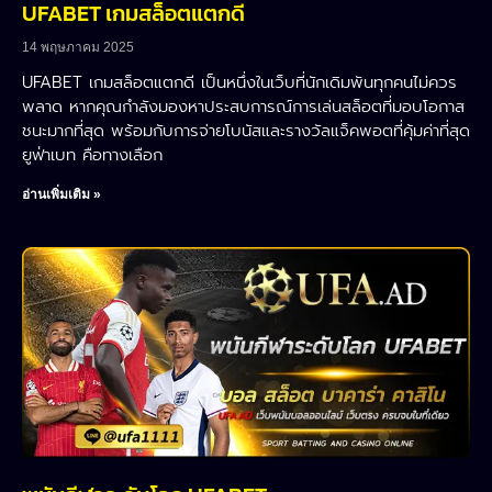
UFABET เกมสล็อตแตกดี
14 พฤษภาคม 2025
UFABET เกมสล็อตแตกดี เป็นหนึ่งในเว็บที่นักเดิมพันทุกคนไม่ควร
พลาด หากคุณกำลังมองหาประสบการณ์การเล่นสล็อตที่มอบโอกาส
ชนะมากที่สุด พร้อมกับการจ่ายโบนัสและรางวัลแจ็คพอตที่คุ้มค่าที่สุด
ยูฟ่าเบท คือทางเลือก
อ่านเพิ่มเติม »