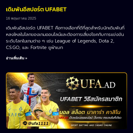
เดิมพันอีสปอร์ต UFABET
16 พฤษภาคม 2025
เดิมพันอีสปอร์ต UFABET คือทางเลือกที่ดีที่สุดสำหรับนักเดิมพันที่
หลงใหลในโลกของเกมออนไลน์และต้องการเสี่ยงโชคกับการแข่งขัน
ระดับโลกในเกมต่าง ๆ เช่น League of Legends, Dota 2,
CS:GO, และ Fortnite ยูฟ่าเบท
อ่านเพิ่มเติม »