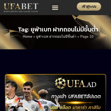
เข้าสู่ระบบ
โปรโมชั่น
ฝาก-ถอน
แจ้งปัญหา
Tag: ยูฟ่าเบท ฝากถอนไม่มีขั้นต่ํา
Home
»
ยูฟ่าเบท ฝากถอนไม่มีขั้นต่ํา
»
Page 10