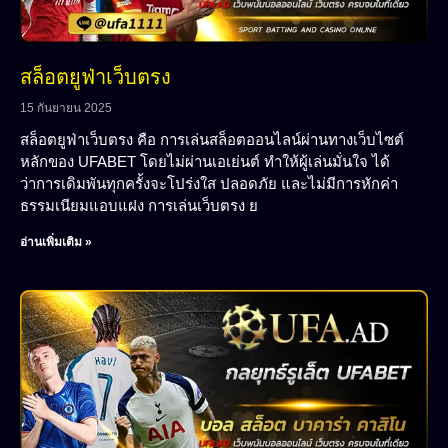
สล็อตยูฟ่าเว็บตรง
15 กันยายน 2025
สล็อตยูฟ่าเว็บตรง คือ การเล่นสล็อตออนไลน์ผ่านทางเว็บไซต์
หลักของ UFABET โดยไม่ผ่านเอเย่นต์ ทำให้ผู้เล่นมั่นใจ ได้
ว่าการเดิมพันทุกครั้งจะโปร่งใส ปลอดภัย และไม่มีการหักค่า
ธรรมเนียมแอบแฝง การเล่นเว็บตรง ย
อ่านเพิ่มเติม »