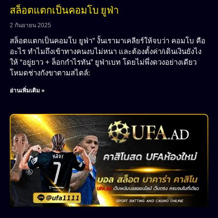
สล็อตแตกเป็นคอมโบ ยูฟ่า
2 กันยายน 2025
สล็อตแตกเป็นคอมโบ ยูฟ่า” งั้นเรามาเคลียร์ให้จบว่า คอมโบ คือ
อะไร ทำไมถึงเข้าทางคนงบไม่หนา และต้องตั้งค่า/เดินเงินยังไง
ให้ “อยู่ยาว + ล็อกกำไรทัน” ยูฟ่าเบท โดยไม่พึ่งดวงอย่างเดียว
โหมดช่างกังขาตามสไตล์:
อ่านเพิ่มเติม »