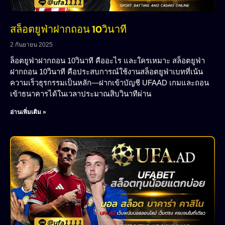
สล็อตยูฟ่าฝากถอน 10วินาที
2 กันยายน 2025
ล็อตยูฟ่าฝากถอน 10วินาที คืออะไร และใครเหมาะ สล็อตยูฟ่า
ฝากถอน 10วินาที คือประสบการณ์ใช้งานสล็อตยูฟ่าเบทที่เน้น
ความเร็วธุรกรรมเป็นหลัก—ฝากเข้าบัญชี UFAAD เกมและถอน
เข้าธนาคารได้ในเวลาประมาณสิบวินาทีผ่าน
อ่านเพิ่มเติม »