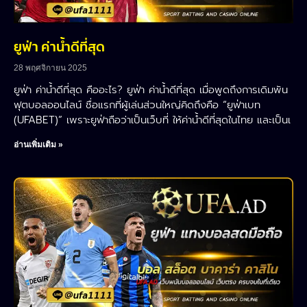
ยูฟ่า ค่าน้ำดีที่สุด
28 พฤศจิกายน 2025
ยูฟ่า ค่าน้ำดีที่สุด คืออะไร? ยูฟ่า ค่าน้ำดีที่สุด เมื่อพูดถึงการเดิมพัน
ฟุตบอลออนไลน์ ชื่อแรกที่ผู้เล่นส่วนใหญ่คิดถึงคือ “ยูฟ่าเบท
(UFABET)” เพราะยูฟ่าถือว่าเป็นเว็บที่ ให้ค่าน้ำดีที่สุดในไทย และเป็นเ
อ่านเพิ่มเติม »