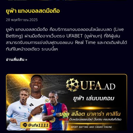
ยูฟ่า แทงบอลสดมือถือ
28 พฤศจิกายน 2025
ยูฟ่า แทงบอลสดมือถือ คือบริการแทงบอลออนไลน์แบบสด (Live
Betting) ผ่านมือถือจากเว็บตรง UFABET (ยูฟ่าเบท) ที่ให้ผู้เล่น
สามารถรับชมการแข่งขันฟุตบอลแบบ Real Time และกดเดิมพันได้
ทันทีในหน้าจอเดียว ระบบนี้เห
อ่านเพิ่มเติม »