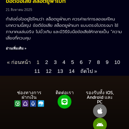
ข้อดีข้อเสีย สล็อตยูฟ่าเบท
21 สิงหาคม 2025
กำลังชั่งใจอยู่ใช่ไหมว่า สล็อตยูฟ่าเบท ควรค่าแก่การลองแค่ไหน
บทความนี้สรุป ข้อดีข้อเสีย สล็อตยูฟ่าเบท แบบตรงไปตรงมา ใช้
ภาษาคนเล่นจริง ไม่บิ้วเกิน และมีวิธีรับมือข้อเสียให้กลายเป็น “ความ
เสี่ยงที่ควบคุม
อ่านเพิ่มเติม »
« ก่อนหน้า
1
2
3
4
5
6
7
8
9
10
11
12
13
14
ถัดไป »
ช่องทางการ
ติดต่อเรา
รองรับทั้ง iOS,
ฝากเงิน
Android และ
PC