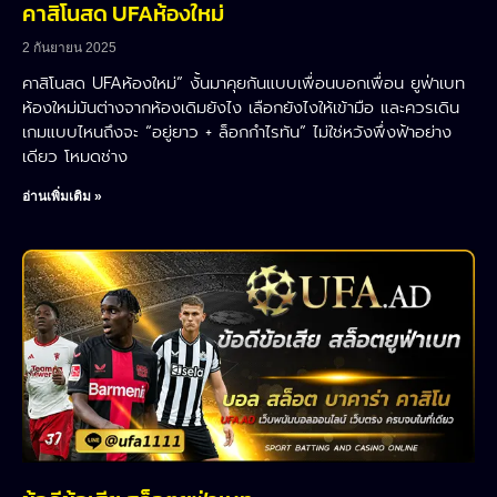
คาสิโนสด UFAห้องใหม่
2 กันยายน 2025
คาสิโนสด UFAห้องใหม่” งั้นมาคุยกันแบบเพื่อนบอกเพื่อน ยูฟ่าเบท
ห้องใหม่มันต่างจากห้องเดิมยังไง เลือกยังไงให้เข้ามือ และควรเดิน
เกมแบบไหนถึงจะ “อยู่ยาว + ล็อกกำไรทัน” ไม่ใช่หวังพึ่งฟ้าอย่าง
เดียว โหมดช่าง
อ่านเพิ่มเติม »