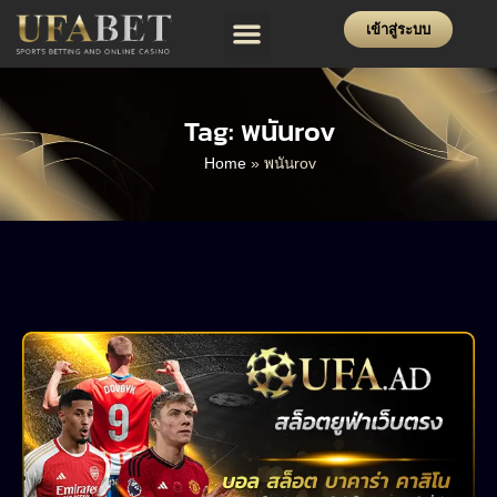
เข้าสู่ระบบ
โปรโมชั่น
ฝาก-ถอน
แจ้งปัญหา
Tag: พนันrov
Home
»
พนันrov