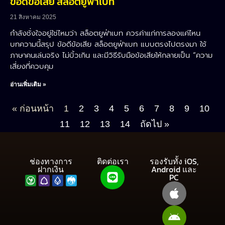
ข้อดีข้อเสีย สล็อตยูฟ่าเบท
21 สิงหาคม 2025
กำลังชั่งใจอยู่ใช่ไหมว่า สล็อตยูฟ่าเบท ควรค่าแก่การลองแค่ไหน
บทความนี้สรุป ข้อดีข้อเสีย สล็อตยูฟ่าเบท แบบตรงไปตรงมา ใช้
ภาษาคนเล่นจริง ไม่บิ้วเกิน และมีวิธีรับมือข้อเสียให้กลายเป็น “ความ
เสี่ยงที่ควบคุม
อ่านเพิ่มเติม »
« ก่อนหน้า
1
2
3
4
5
6
7
8
9
10
11
12
13
14
ถัดไป »
ช่องทางการ
ติดต่อเรา
รองรับทั้ง iOS,
ฝากเงิน
Android และ
PC