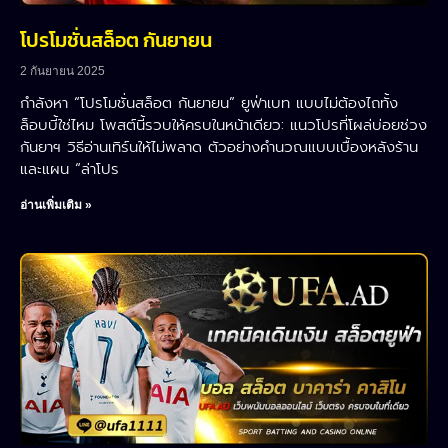
โปรโมชั่นสล็อต กันยายน
2 กันยายน 2025
กำลังหา “โปรโมชั่นสล็อต กันยายน” ยูฟ่าเบท แบบไม่ต้องไถทั้ง
ล็อบบี้ใช่ไหม โพสต์นี้รวบให้ครบในหน้าเดียว: แนวโปรที่โผล่บ่อยช่วง
กันยาฯ วิธีอ่านเทิร์นให้ไม่พลาด ตัวอย่างคำนวณแบบเบื้องหลังร้าน
และแผน “ล่าโปร
อ่านเพิ่มเติม »