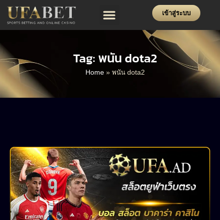
เข้าสู่ระบบ
โปรโมชั่น
ฝาก-ถอน
แจ้งปัญหา
Tag: พนัน dota2
Home
»
พนัน dota2