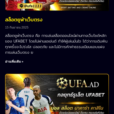
สล็อตยูฟ่าเว็บตรง
15 กันยายน 2025
สล็อตยูฟ่าเว็บตรง คือ การเล่นสล็อตออนไลน์ผ่านทางเว็บไซต์หลัก
ของ UFABET โดยไม่ผ่านเอเย่นต์ ทำให้ผู้เล่นมั่นใจ ได้ว่าการเดิมพัน
ทุกครั้งจะโปร่งใส ปลอดภัย และไม่มีการหักค่าธรรมเนียมแอบแฝง
การเล่นเว็บตรง ย
อ่านเพิ่มเติม »