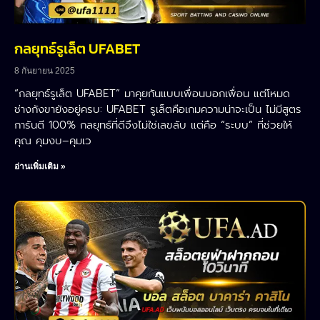
กลยุทธ์รูเล็ต UFABET
8 กันยายน 2025
“กลยุทธ์รูเล็ต UFABET” มาคุยกันแบบเพื่อนบอกเพื่อน แต่โหมด
ช่างกังขายังอยู่ครบ: UFABET รูเล็ตคือเกมความน่าจะเป็น ไม่มีสูตร
การันตี 100% กลยุทธ์ที่ดีจึงไม่ใช่เลขลับ แต่คือ “ระบบ” ที่ช่วยให้
คุณ คุมงบ–คุมเว
อ่านเพิ่มเติม »