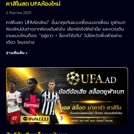
คาสิโนสด UFAห้องใหม่
2 กันยายน 2025
คาสิโนสด UFAห้องใหม่” งั้นมาคุยกันแบบเพื่อนบอกเพื่อน ยูฟ่าเบท
ห้องใหม่มันต่างจากห้องเดิมยังไง เลือกยังไงให้เข้ามือ และควรเดิน
เกมแบบไหนถึงจะ “อยู่ยาว + ล็อกกำไรทัน” ไม่ใช่หวังพึ่งฟ้าอย่าง
เดียว โหมดช่าง
อ่านเพิ่มเติม »