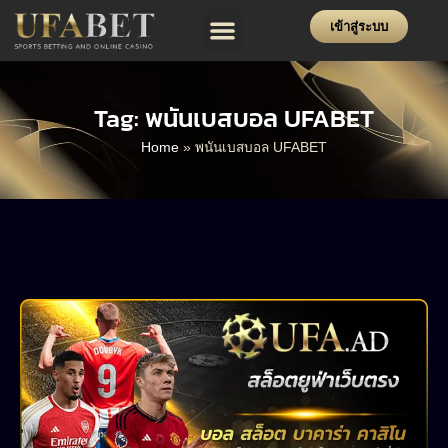
เข้าสู่ระบบ
โปรโมชั่น
ฝาก-ถอน
แจ้งปัญหา
Tag: พนันเบสบอล UFABET
Home
»
พนันเบสบอล UFABET