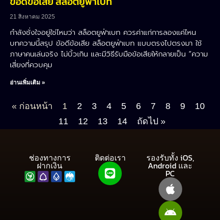
ข้อดีข้อเสีย สล็อตยูฟ่าเบท
21 สิงหาคม 2025
กำลังชั่งใจอยู่ใช่ไหมว่า สล็อตยูฟ่าเบท ควรค่าแก่การลองแค่ไหน
บทความนี้สรุป ข้อดีข้อเสีย สล็อตยูฟ่าเบท แบบตรงไปตรงมา ใช้
ภาษาคนเล่นจริง ไม่บิ้วเกิน และมีวิธีรับมือข้อเสียให้กลายเป็น “ความ
เสี่ยงที่ควบคุม
อ่านเพิ่มเติม »
« ก่อนหน้า
1
2
3
4
5
6
7
8
9
10
11
12
13
14
ถัดไป »
ช่องทางการ
ติดต่อเรา
รองรับทั้ง iOS,
ฝากเงิน
Android และ
PC