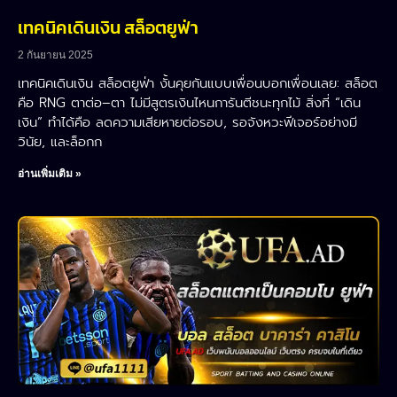
เทคนิคเดินเงิน สล็อตยูฟ่า
2 กันยายน 2025
เทคนิคเดินเงิน สล็อตยูฟ่า งั้นคุยกันแบบเพื่อนบอกเพื่อนเลย: สล็อต
คือ RNG ตาต่อ–ตา ไม่มีสูตรเงินไหนการันตีชนะทุกไม้ สิ่งที่ “เดิน
เงิน” ทำได้คือ ลดความเสียหายต่อรอบ, รอจังหวะฟีเจอร์อย่างมี
วินัย, และล็อกก
อ่านเพิ่มเติม »