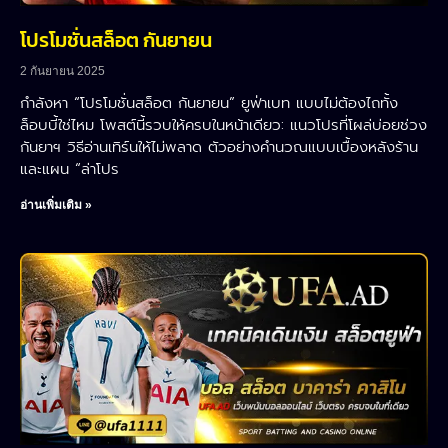
โปรโมชั่นสล็อต กันยายน
2 กันยายน 2025
กำลังหา “โปรโมชั่นสล็อต กันยายน” ยูฟ่าเบท แบบไม่ต้องไถทั้ง
ล็อบบี้ใช่ไหม โพสต์นี้รวบให้ครบในหน้าเดียว: แนวโปรที่โผล่บ่อยช่วง
กันยาฯ วิธีอ่านเทิร์นให้ไม่พลาด ตัวอย่างคำนวณแบบเบื้องหลังร้าน
และแผน “ล่าโปร
อ่านเพิ่มเติม »