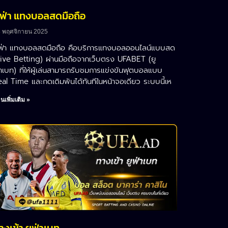
ูฟ่า แทงบอลสดมือถือ
 พฤศจิกายน 2025
ูฟ่า แทงบอลสดมือถือ คือบริการแทงบอลออนไลน์แบบสด
Live Betting) ผ่านมือถือจากเว็บตรง UFABET (ยู
าเบท) ที่ให้ผู้เล่นสามารถรับชมการแข่งขันฟุตบอลแบบ
al Time และกดเดิมพันได้ทันทีในหน้าจอเดียว ระบบนี้เห
านเพิ่มเติม »
างเข้า ยูฟ่าเบท