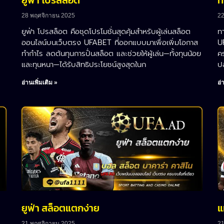
28 พฤศจิกายน 2025
22
ยูฟ่า โปรสล็อต คือชุดโปรโมชั่นสุดคุ้มสำหรับผู้เล่นสล็อต
ทา
ออนไลน์บนเว็บตรง UFABET ที่ออกแบบมาเพื่อเพิ่มโอกาส
UF
ทำกำไร ลดต้นทุนการปั่นสล็อต และช่วยให้ผู้เล่น—ทั้งทุนน้อย
ค
และทุนหนา—ได้รับสิทธิประโยชน์สูงสุดในก
ป
อ่านเพิ่มเติม »
อ่
ยูฟ่า สล็อตแตกง่าย
แ
21 พฤศจิกายน 2025
21