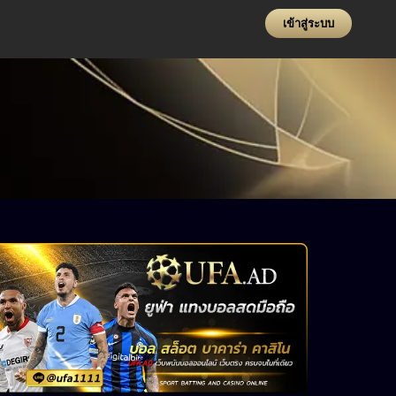
เข้าสู่ระบบ