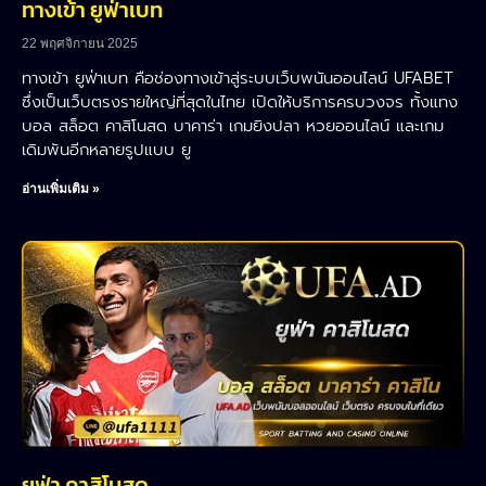
ทางเข้า ยูฟ่าเบท
22 พฤศจิกายน 2025
ทางเข้า ยูฟ่าเบท คือช่องทางเข้าสู่ระบบเว็บพนันออนไลน์ UFABET
ซึ่งเป็นเว็บตรงรายใหญ่ที่สุดในไทย เปิดให้บริการครบวงจร ทั้งแทง
บอล สล็อต คาสิโนสด บาคาร่า เกมยิงปลา หวยออนไลน์ และเกม
เดิมพันอีกหลายรูปแบบ ยู
อ่านเพิ่มเติม »
ยูฟ่า คาสิโนสด