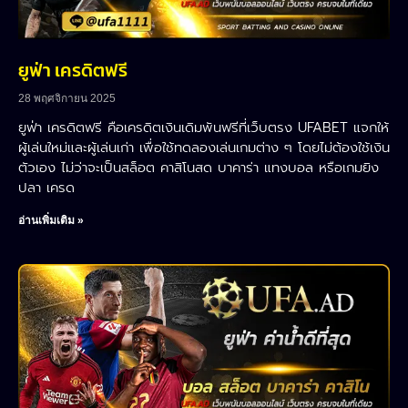
ยูฟ่า เครดิตฟรี
28 พฤศจิกายน 2025
ยูฟ่า เครดิตฟรี คือเครดิตเงินเดิมพันฟรีที่เว็บตรง UFABET แจกให้
ผู้เล่นใหม่และผู้เล่นเก่า เพื่อใช้ทดลองเล่นเกมต่าง ๆ โดยไม่ต้องใช้เงิน
ตัวเอง ไม่ว่าจะเป็นสล็อต คาสิโนสด บาคาร่า แทงบอล หรือเกมยิง
ปลา เครด
อ่านเพิ่มเติม »