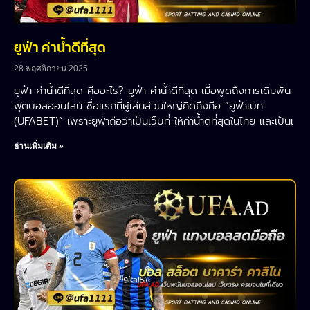
ยูฟ่า ค่าน้ำดีที่สุด
28 พฤศจิกายน 2025
ยูฟ่า ค่าน้ำดีที่สุด คืออะไร? ยูฟ่า ค่าน้ำดีที่สุด เมื่อพูดถึงการเดิมพัน
ฟุตบอลออนไลน์ ชื่อแรกที่ผู้เล่นส่วนใหญ่คิดถึงคือ “ยูฟ่าเบท
(UFABET)” เพราะยูฟ่าถือว่าเป็นเว็บที่ ให้ค่าน้ำดีที่สุดในไทย และเป็นเ
อ่านเพิ่มเติม »