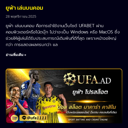
ยูฟ่า เล่นบนคอม
28 พฤศจิกายน 2025
ยูฟ่า เล่นบนคอม คือการเข้าใช้งานเว็บไซต์ UFABET ผ่าน
คอมพิวเตอร์หรือโน้ตบุ๊ก ไม่ว่าจะเป็น Windows หรือ MacOS ซึ่ง
ช่วยให้ผู้เล่นได้รับประสบการณ์เดิมพันที่ดีที่สุด เพราะหน้าจอใหญ่
กว่า การแสดงผลครบกว่า แล
อ่านเพิ่มเติม »