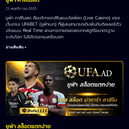
21 พฤศจิกายน 2025
ยูฟ่า คาสิโนสด คือบริการคาสิโนแบบไลฟ์สด (Live Casino) ของ
เว็บตรง UFABET (ยูฟ่าเบท) ที่ผู้เล่นสามารถเดิมพันกับดีลเลอร์ตัว
จริงแบบ Real Time ผ่านการถ่ายทอดสดจากสตูดิโอมาตรฐาน
ระดับโลก ไม่ใช่โปรแกรมหรือบอท
อ่านเพิ่มเติม »
ยูฟ่า สล็อตแตกง่าย