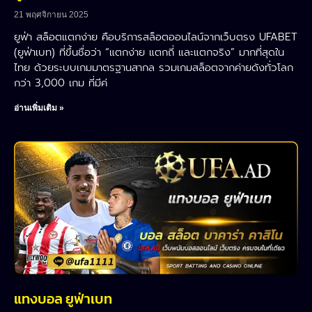
21 พฤศจิกายน 2025
ยูฟ่า สล็อตแตกง่าย คือบริการสล็อตออนไลน์จากเว็บตรง UFABET
(ยูฟ่าเบท) ที่ขึ้นชื่อว่า “แตกง่าย แตกถี่ และแตกจริง” มากที่สุดใน
ไทย ด้วยระบบเกมมาตรฐานสากล รวมเกมสล็อตจากค่ายดังทั่วโลก
กว่า 3,000 เกม ที่มีค่
อ่านเพิ่มเติม »
แทงบอล ยูฟ่าเบท