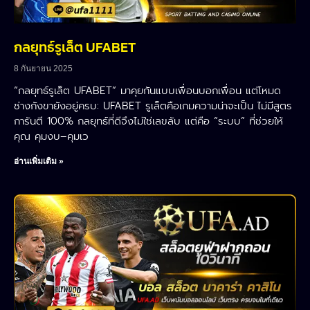
กลยุทธ์รูเล็ต UFABET
8 กันยายน 2025
“กลยุทธ์รูเล็ต UFABET” มาคุยกันแบบเพื่อนบอกเพื่อน แต่โหมด
ช่างกังขายังอยู่ครบ: UFABET รูเล็ตคือเกมความน่าจะเป็น ไม่มีสูตร
การันตี 100% กลยุทธ์ที่ดีจึงไม่ใช่เลขลับ แต่คือ “ระบบ” ที่ช่วยให้
คุณ คุมงบ–คุมเว
อ่านเพิ่มเติม »