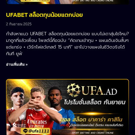
UFABET สล็อตทุนน้อยแตกบ่อย
2 กันยายน 2025
กำลังหาแนว UFABET สล็อตทุนน้อยแตกบ่อย แบบไม่เดาสุ่มใช่ไหม?
มาถูกที่แล้วเพื่อน โพสต์นี้คือฉบับ “คัดเกมเข้าทุน + แผนเดินเงินสั้นๆ
แต่แกร่ง + เวิร์กโฟลว์เทสต์ 15 นาที” เอาไปวางแผงในชีวิตจริงได้
ทันที ยูฟ่
อ่านเพิ่มเติม »