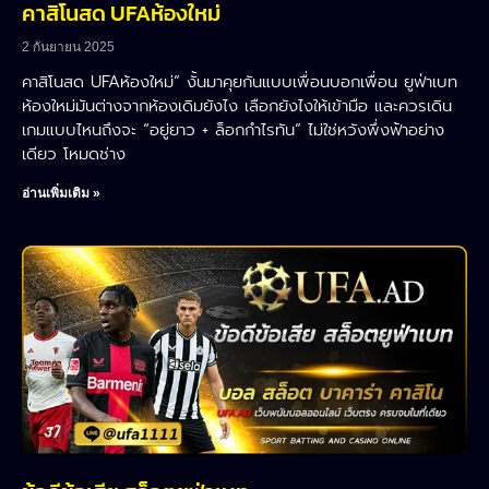
คาสิโนสด UFAห้องใหม่
2 กันยายน 2025
คาสิโนสด UFAห้องใหม่” งั้นมาคุยกันแบบเพื่อนบอกเพื่อน ยูฟ่าเบท
ห้องใหม่มันต่างจากห้องเดิมยังไง เลือกยังไงให้เข้ามือ และควรเดิน
เกมแบบไหนถึงจะ “อยู่ยาว + ล็อกกำไรทัน” ไม่ใช่หวังพึ่งฟ้าอย่าง
เดียว โหมดช่าง
อ่านเพิ่มเติม »