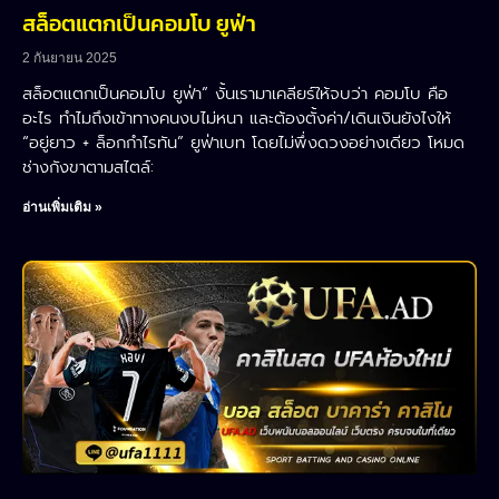
สล็อตแตกเป็นคอมโบ ยูฟ่า
2 กันยายน 2025
สล็อตแตกเป็นคอมโบ ยูฟ่า” งั้นเรามาเคลียร์ให้จบว่า คอมโบ คือ
อะไร ทำไมถึงเข้าทางคนงบไม่หนา และต้องตั้งค่า/เดินเงินยังไงให้
“อยู่ยาว + ล็อกกำไรทัน” ยูฟ่าเบท โดยไม่พึ่งดวงอย่างเดียว โหมด
ช่างกังขาตามสไตล์:
อ่านเพิ่มเติม »