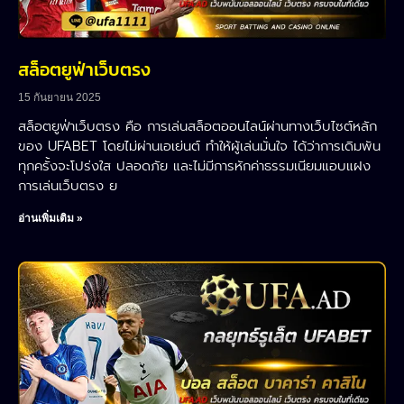
สล็อตยูฟ่าเว็บตรง
15 กันยายน 2025
สล็อตยูฟ่าเว็บตรง คือ การเล่นสล็อตออนไลน์ผ่านทางเว็บไซต์หลัก
ของ UFABET โดยไม่ผ่านเอเย่นต์ ทำให้ผู้เล่นมั่นใจ ได้ว่าการเดิมพัน
ทุกครั้งจะโปร่งใส ปลอดภัย และไม่มีการหักค่าธรรมเนียมแอบแฝง
การเล่นเว็บตรง ย
อ่านเพิ่มเติม »