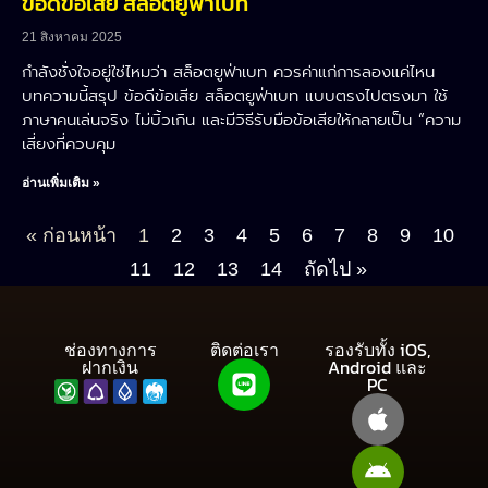
ข้อดีข้อเสีย สล็อตยูฟ่าเบท
21 สิงหาคม 2025
กำลังชั่งใจอยู่ใช่ไหมว่า สล็อตยูฟ่าเบท ควรค่าแก่การลองแค่ไหน
บทความนี้สรุป ข้อดีข้อเสีย สล็อตยูฟ่าเบท แบบตรงไปตรงมา ใช้
ภาษาคนเล่นจริง ไม่บิ้วเกิน และมีวิธีรับมือข้อเสียให้กลายเป็น “ความ
เสี่ยงที่ควบคุม
อ่านเพิ่มเติม »
« ก่อนหน้า
1
2
3
4
5
6
7
8
9
10
11
12
13
14
ถัดไป »
ช่องทางการ
ติดต่อเรา
รองรับทั้ง iOS,
ฝากเงิน
Android และ
PC