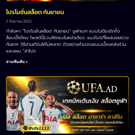
โปรโมชั่นสล็อต กันยายน
2 กันยายน 2025
กำลังหา “โปรโมชั่นสล็อต กันยายน” ยูฟ่าเบท แบบไม่ต้องไถทั้ง
ล็อบบี้ใช่ไหม โพสต์นี้รวบให้ครบในหน้าเดียว: แนวโปรที่โผล่บ่อยช่วง
กันยาฯ วิธีอ่านเทิร์นให้ไม่พลาด ตัวอย่างคำนวณแบบเบื้องหลังร้าน
และแผน “ล่าโปร
อ่านเพิ่มเติม »