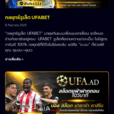
กลยุทธ์รูเล็ต UFABET
8 กันยายน 2025
“กลยุทธ์รูเล็ต UFABET” มาคุยกันแบบเพื่อนบอกเพื่อน แต่โหมด
ช่างกังขายังอยู่ครบ: UFABET รูเล็ตคือเกมความน่าจะเป็น ไม่มีสูตร
การันตี 100% กลยุทธ์ที่ดีจึงไม่ใช่เลขลับ แต่คือ “ระบบ” ที่ช่วยให้
คุณ คุมงบ–คุมเว
อ่านเพิ่มเติม »