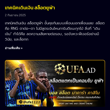
เทคนิคเดินเงิน สล็อตยูฟ่า
2 กันยายน 2025
เทคนิคเดินเงิน สล็อตยูฟ่า งั้นคุยกันแบบเพื่อนบอกเพื่อนเลย: สล็อต
คือ RNG ตาต่อ–ตา ไม่มีสูตรเงินไหนการันตีชนะทุกไม้ สิ่งที่ “เดิน
เงิน” ทำได้คือ ลดความเสียหายต่อรอบ, รอจังหวะฟีเจอร์อย่างมี
วินัย, และล็อกก
อ่านเพิ่มเติม »