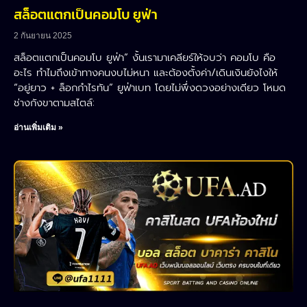
สล็อตแตกเป็นคอมโบ ยูฟ่า
2 กันยายน 2025
สล็อตแตกเป็นคอมโบ ยูฟ่า” งั้นเรามาเคลียร์ให้จบว่า คอมโบ คือ
อะไร ทำไมถึงเข้าทางคนงบไม่หนา และต้องตั้งค่า/เดินเงินยังไงให้
“อยู่ยาว + ล็อกกำไรทัน” ยูฟ่าเบท โดยไม่พึ่งดวงอย่างเดียว โหมด
ช่างกังขาตามสไตล์:
อ่านเพิ่มเติม »