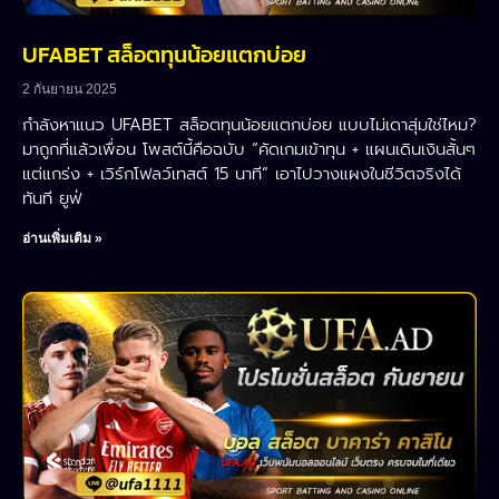
UFABET สล็อตทุนน้อยแตกบ่อย
2 กันยายน 2025
กำลังหาแนว UFABET สล็อตทุนน้อยแตกบ่อย แบบไม่เดาสุ่มใช่ไหม?
มาถูกที่แล้วเพื่อน โพสต์นี้คือฉบับ “คัดเกมเข้าทุน + แผนเดินเงินสั้นๆ
แต่แกร่ง + เวิร์กโฟลว์เทสต์ 15 นาที” เอาไปวางแผงในชีวิตจริงได้
ทันที ยูฟ่
อ่านเพิ่มเติม »