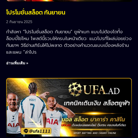
โปรโมชั่นสล็อต กันยายน
2 กันยายน 2025
กำลังหา “โปรโมชั่นสล็อต กันยายน” ยูฟ่าเบท แบบไม่ต้องไถทั้ง
ล็อบบี้ใช่ไหม โพสต์นี้รวบให้ครบในหน้าเดียว: แนวโปรที่โผล่บ่อยช่วง
กันยาฯ วิธีอ่านเทิร์นให้ไม่พลาด ตัวอย่างคำนวณแบบเบื้องหลังร้าน
และแผน “ล่าโปร
อ่านเพิ่มเติม »