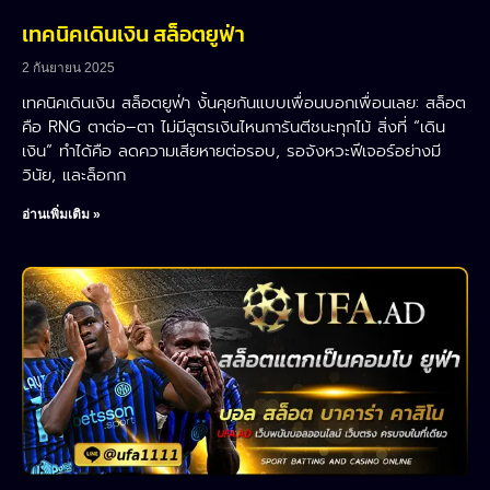
เทคนิคเดินเงิน สล็อตยูฟ่า
2 กันยายน 2025
เทคนิคเดินเงิน สล็อตยูฟ่า งั้นคุยกันแบบเพื่อนบอกเพื่อนเลย: สล็อต
คือ RNG ตาต่อ–ตา ไม่มีสูตรเงินไหนการันตีชนะทุกไม้ สิ่งที่ “เดิน
เงิน” ทำได้คือ ลดความเสียหายต่อรอบ, รอจังหวะฟีเจอร์อย่างมี
วินัย, และล็อกก
อ่านเพิ่มเติม »