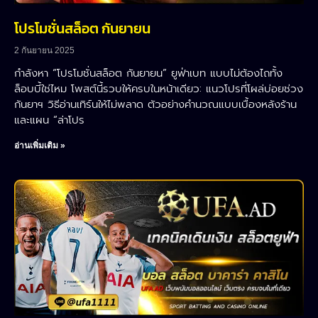
โปรโมชั่นสล็อต กันยายน
2 กันยายน 2025
กำลังหา “โปรโมชั่นสล็อต กันยายน” ยูฟ่าเบท แบบไม่ต้องไถทั้ง
ล็อบบี้ใช่ไหม โพสต์นี้รวบให้ครบในหน้าเดียว: แนวโปรที่โผล่บ่อยช่วง
กันยาฯ วิธีอ่านเทิร์นให้ไม่พลาด ตัวอย่างคำนวณแบบเบื้องหลังร้าน
และแผน “ล่าโปร
อ่านเพิ่มเติม »