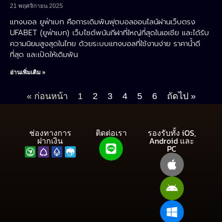
21 พฤศจิกายน 2025
แทงบอล ยูฟ่าเบท คือการเดิมพันฟุตบอลออนไลน์ผ่านเว็บตรง
UFABET (ยูฟ่าเบท) เว็บไซต์พนันกีฬาที่ใหญ่ที่สุดในเอเชีย และได้รับ
ความนิยมสูงสุดในไทย ด้วยระบบแทงบอลที่ใช้งานง่าย ราคาน้ำดี
ที่สุด และเปิดให้เดิมพัน
อ่านเพิ่มเติม »
« ก่อนหน้า
1
2
3
4
5
6
ถัดไป »
ช่องทางการ
ติดต่อเรา
รองรับทั้ง iOS,
ฝากเงิน
Android และ
PC