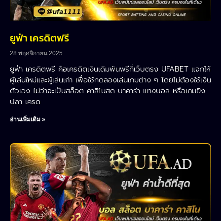
ยูฟ่า เครดิตฟรี
28 พฤศจิกายน 2025
ยูฟ่า เครดิตฟรี คือเครดิตเงินเดิมพันฟรีที่เว็บตรง UFABET แจกให้
ผู้เล่นใหม่และผู้เล่นเก่า เพื่อใช้ทดลองเล่นเกมต่าง ๆ โดยไม่ต้องใช้เงิน
ตัวเอง ไม่ว่าจะเป็นสล็อต คาสิโนสด บาคาร่า แทงบอล หรือเกมยิง
ปลา เครด
อ่านเพิ่มเติม »