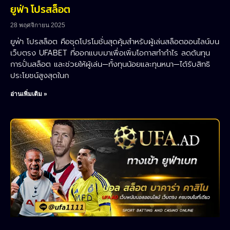
ยูฟ่า โปรสล็อต
28 พฤศจิกายน 2025
ยูฟ่า โปรสล็อต คือชุดโปรโมชั่นสุดคุ้มสำหรับผู้เล่นสล็อตออนไลน์บน
เว็บตรง UFABET ที่ออกแบบมาเพื่อเพิ่มโอกาสทำกำไร ลดต้นทุน
การปั่นสล็อต และช่วยให้ผู้เล่น—ทั้งทุนน้อยและทุนหนา—ได้รับสิทธิ
ประโยชน์สูงสุดในก
อ่านเพิ่มเติม »