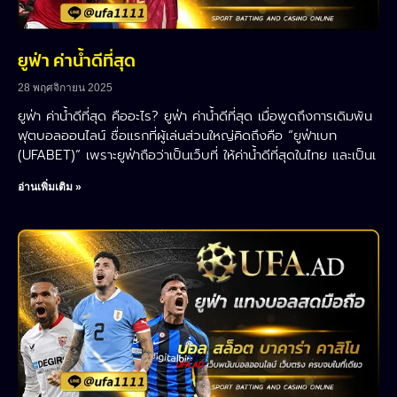
ยูฟ่า ค่าน้ำดีที่สุด
28 พฤศจิกายน 2025
ยูฟ่า ค่าน้ำดีที่สุด คืออะไร? ยูฟ่า ค่าน้ำดีที่สุด เมื่อพูดถึงการเดิมพัน
ฟุตบอลออนไลน์ ชื่อแรกที่ผู้เล่นส่วนใหญ่คิดถึงคือ “ยูฟ่าเบท
(UFABET)” เพราะยูฟ่าถือว่าเป็นเว็บที่ ให้ค่าน้ำดีที่สุดในไทย และเป็นเ
อ่านเพิ่มเติม »