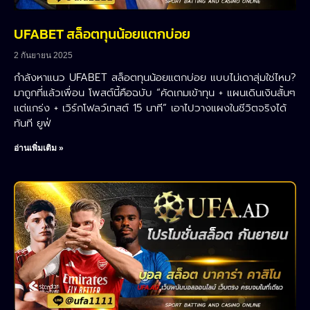
UFABET สล็อตทุนน้อยแตกบ่อย
2 กันยายน 2025
กำลังหาแนว UFABET สล็อตทุนน้อยแตกบ่อย แบบไม่เดาสุ่มใช่ไหม?
มาถูกที่แล้วเพื่อน โพสต์นี้คือฉบับ “คัดเกมเข้าทุน + แผนเดินเงินสั้นๆ
แต่แกร่ง + เวิร์กโฟลว์เทสต์ 15 นาที” เอาไปวางแผงในชีวิตจริงได้
ทันที ยูฟ่
อ่านเพิ่มเติม »