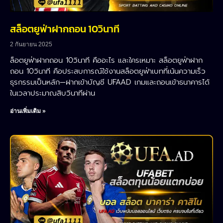
สล็อตยูฟ่าฝากถอน 10วินาที
2 กันยายน 2025
ล็อตยูฟ่าฝากถอน 10วินาที คืออะไร และใครเหมาะ สล็อตยูฟ่าฝาก
ถอน 10วินาที คือประสบการณ์ใช้งานสล็อตยูฟ่าเบทที่เน้นความเร็ว
ธุรกรรมเป็นหลัก—ฝากเข้าบัญชี UFAAD เกมและถอนเข้าธนาคารได้
ในเวลาประมาณสิบวินาทีผ่าน
อ่านเพิ่มเติม »