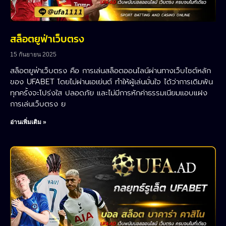
สล็อตยูฟ่าเว็บตรง
15 กันยายน 2025
สล็อตยูฟ่าเว็บตรง คือ การเล่นสล็อตออนไลน์ผ่านทางเว็บไซต์หลัก
ของ UFABET โดยไม่ผ่านเอเย่นต์ ทำให้ผู้เล่นมั่นใจ ได้ว่าการเดิมพัน
ทุกครั้งจะโปร่งใส ปลอดภัย และไม่มีการหักค่าธรรมเนียมแอบแฝง
การเล่นเว็บตรง ย
อ่านเพิ่มเติม »