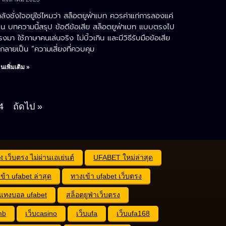
ลังชั่งใจอยู่ใช่ไหมว่า สล็อตยูฟ่าเบท ควรค่าแก่การลองแค่
หน บทความนี้สรุป ข้อดีข้อเสีย สล็อตยูฟ่าเบท แบบตรงไป
งมา ใช้ภาษาคนเล่นจริง ไม่บิ้วเกิน และมีวิธีรับมือข้อเสีย
้กลายเป็น “ความเสี่ยงที่ควบคุม
านเพิ่มเติม »
4
ถัดไป »
t เว็บตรง ไม่ผ่านเอเย่นต์
UFABET ใหม่ล่าสุด
ข้า ufabet ล่าสุด
ทางเข้า ufabet เว็บตรง
แทงบอล ufabet
สล็อตยูฟ่าเว็บตรง
mb
เว็บcasino
เว็บufa
เว็บufa168