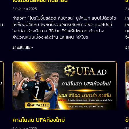
2 กันยายน 2025
2 
กำลังหา “โปรโมชั่นสล็อต กันยายน” ยูฟ่าเบท แบบไม่ต้องไถ
เท
ุน
ทั้งล็อบบี้ใช่ไหม โพสต์นี้รวบให้ครบในหน้าเดียว: แนวโปรที่
เ
โผล่บ่อยช่วงกันยาฯ วิธีอ่านเทิร์นให้ไม่พลาด ตัวอย่าง
ทุ
คำนวณแบบเบื้องหลังร้าน และแผน “ล่าโปร
จั
อ่านเพิ่มเติม »
อ่
คาสิโนสด UFAห้องใหม่
ข
2 กันยายน 2025
21