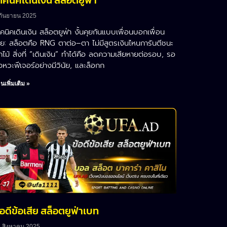
กันยายน 2025
คนิคเดินเงิน สล็อตยูฟ่า งั้นคุยกันแบบเพื่อนบอกเพื่อน
ลย: สล็อตคือ RNG ตาต่อ–ตา ไม่มีสูตรเงินไหนการันตีชนะ
กไม้ สิ่งที่ “เดินเงิน” ทำได้คือ ลดความเสียหายต่อรอบ, รอ
งหวะฟีเจอร์อย่างมีวินัย, และล็อกก
านเพิ่มเติม »
้อดีข้อเสีย สล็อตยูฟ่าเบท
 สิงหาคม 2025