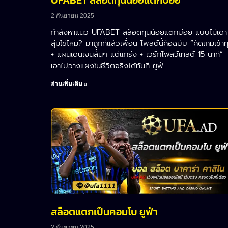
2 กันยายน 2025
กำลังหาแนว UFABET สล็อตทุนน้อยแตกบ่อย แบบไม่เดา
สุ่มใช่ไหม? มาถูกที่แล้วเพื่อน โพสต์นี้คือฉบับ “คัดเกมเข้าท
+ แผนเดินเงินสั้นๆ แต่แกร่ง + เวิร์กโฟลว์เทสต์ 15 นาที”
เอาไปวางแผงในชีวิตจริงได้ทันที ยูฟ่
อ่านเพิ่มเติม »
สล็อตแตกเป็นคอมโบ ยูฟ่า
2 กันยายน 2025