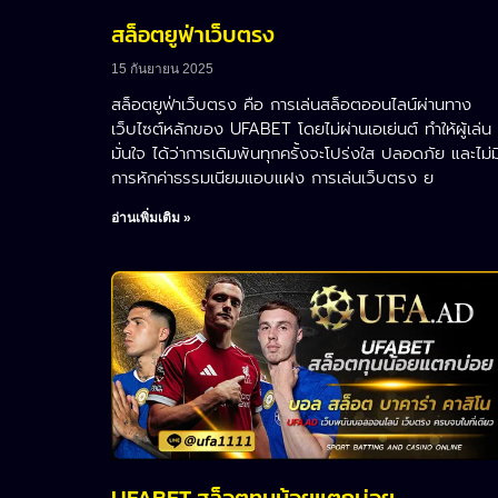
สล็อตยูฟ่าเว็บตรง
15 กันยายน 2025
สล็อตยูฟ่าเว็บตรง คือ การเล่นสล็อตออนไลน์ผ่านทาง
เว็บไซต์หลักของ UFABET โดยไม่ผ่านเอเย่นต์ ทำให้ผู้เล่น
มั่นใจ ได้ว่าการเดิมพันทุกครั้งจะโปร่งใส ปลอดภัย และไม่ม
การหักค่าธรรมเนียมแอบแฝง การเล่นเว็บตรง ย
อ่านเพิ่มเติม »
UFABET สล็อตทุนน้อยแตกบ่อย