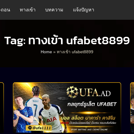
-ถอน
ทางเข้า
บทความ
แจ้งปัญหา
Tag: ทางเข้า ufabet8899
Home
»
ทางเข้า ufabet8899