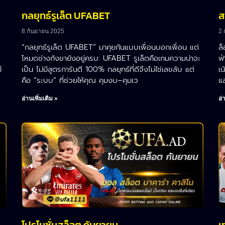
กลยุทธ์รูเล็ต UFABET
ส
8 กันยายน 2025
2 
“กลยุทธ์รูเล็ต UFABET” มาคุยกันแบบเพื่อนบอกเพื่อน แต่
ล็
โหมดช่างกังขายังอยู่ครบ: UFABET รูเล็ตคือเกมความน่าจะ
ฟ่
ี
เป็น ไม่มีสูตรการันตี 100% กลยุทธ์ที่ดีจึงไม่ใช่เลขลับ แต่
เ
คือ “ระบบ” ที่ช่วยให้คุณ คุมงบ–คุมเว
แ
อ่านเพิ่มเติม »
อ่
โปรโมชั่นสล็อต กันยายน
เ