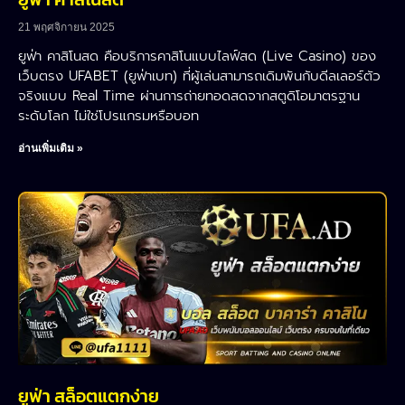
21 พฤศจิกายน 2025
ยูฟ่า คาสิโนสด คือบริการคาสิโนแบบไลฟ์สด (Live Casino) ของ
เว็บตรง UFABET (ยูฟ่าเบท) ที่ผู้เล่นสามารถเดิมพันกับดีลเลอร์ตัว
จริงแบบ Real Time ผ่านการถ่ายทอดสดจากสตูดิโอมาตรฐาน
ระดับโลก ไม่ใช่โปรแกรมหรือบอท
อ่านเพิ่มเติม »
ยูฟ่า สล็อตแตกง่าย