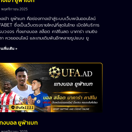
 พฤศจิกายน 2025
งเข้า ยูฟ่าเบท คือช่องทางเข้าสู่ระบบเว็บพนันออนไลน์
ABET ซึ่งเป็นเว็บตรงรายใหญ่ที่สุดในไทย เปิดให้บริการ
รบวงจร ทั้งแทงบอล สล็อต คาสิโนสด บาคาร่า เกมยิง
ลา หวยออนไลน์ และเกมเดิมพันอีกหลายรูปแบบ ยู
านเพิ่มเติม »
ทงบอล ยูฟ่าเบท
 พฤศจิกายน 2025