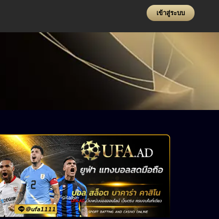
เข้าสู่ระบบ