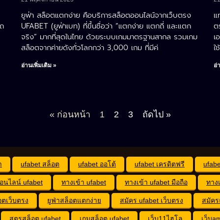
ยูฟ่า สล็อตแตกง่าย คือบริการสล็อตออนไลน์จากเว็บตรง
แ
รถ
UFABET (ยูฟ่าเบท) ที่ขึ้นชื่อว่า “แตกง่าย แตกถี่ และแตก
ตร
จริง” มากที่สุดในไทย ด้วยระบบเกมมาตรฐานสากล รวมเกม
เ
สล็อตจากค่ายดังทั่วโลกกว่า 3,000 เกม ที่มีค่
ใช
อ่านเพิ่มเติม »
อ่
« ก่อนหน้า
1
2
3
ถัดไป »
ำ
ufabet สล็อต
ufabet ออโต้
ufabet เครดิตฟรี
ufabe
อนไลน์ ufabet
ทางเข้า ufabet
ทางเข้า ufabet มือถือ
ทางเ
็อตเว็บตรง
ยูฟ่าสล็อตแตกง่าย
สมัคร ufabet เว็บตรง
สมัคร
สูตรสล็อต ufabet
เกมสล็อต ufabet
เว็บ11ไฮโล
เว็บa