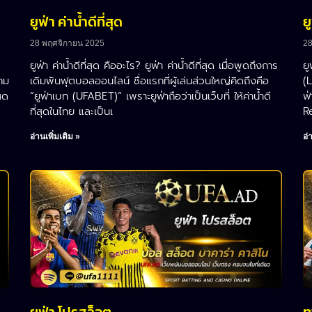
ยูฟ่า ค่าน้ำดีที่สุด
ย
28 พฤศจิกายน 2025
28
ยูฟ่า ค่าน้ำดีที่สุด คืออะไร? ยูฟ่า ค่าน้ำดีที่สุด เมื่อพูดถึงการ
ย
เกม
เดิมพันฟุตบอลออนไลน์ ชื่อแรกที่ผู้เล่นส่วนใหญ่คิดถึงคือ
(
สด
“ยูฟ่าเบท (UFABET)” เพราะยูฟ่าถือว่าเป็นเว็บที่ ให้ค่าน้ำดี
ฟ่
ที่สุดในไทย และเป็นเ
Re
อ่านเพิ่มเติม »
อ่
ยูฟ่า โปรสล็อต
ท