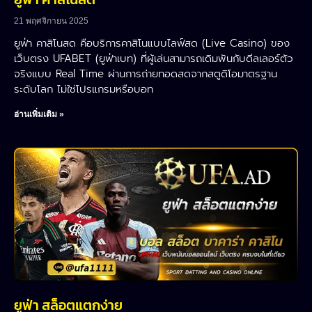
21 พฤศจิกายน 2025
ยูฟ่า คาสิโนสด คือบริการคาสิโนแบบไลฟ์สด (Live Casino) ของ
เว็บตรง UFABET (ยูฟ่าเบท) ที่ผู้เล่นสามารถเดิมพันกับดีลเลอร์ตัว
จริงแบบ Real Time ผ่านการถ่ายทอดสดจากสตูดิโอมาตรฐาน
ระดับโลก ไม่ใช่โปรแกรมหรือบอท
อ่านเพิ่มเติม »
ยูฟ่า สล็อตแตกง่าย