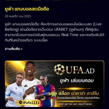
ยูฟ่า แทงบอลสดมือถือ
28 พฤศจิกายน 2025
ยูฟ่า แทงบอลสดมือถือ คือบริการแทงบอลออนไลน์แบบสด (Live
Betting) ผ่านมือถือจากเว็บตรง UFABET (ยูฟ่าเบท) ที่ให้ผู้เล่น
สามารถรับชมการแข่งขันฟุตบอลแบบ Real Time และกดเดิมพันได้
ทันทีในหน้าจอเดียว ระบบนี้เห
อ่านเพิ่มเติม »