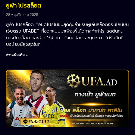
ยูฟ่า โปรสล็อต
28 พฤศจิกายน 2025
ยูฟ่า โปรสล็อต คือชุดโปรโมชั่นสุดคุ้มสำหรับผู้เล่นสล็อตออนไลน์บน
เว็บตรง UFABET ที่ออกแบบมาเพื่อเพิ่มโอกาสทำกำไร ลดต้นทุน
การปั่นสล็อต และช่วยให้ผู้เล่น—ทั้งทุนน้อยและทุนหนา—ได้รับสิทธิ
ประโยชน์สูงสุดในก
อ่านเพิ่มเติม »