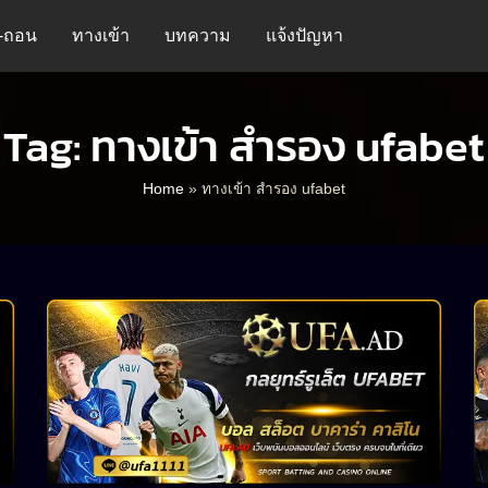
-ถอน
ทางเข้า
บทความ
แจ้งปัญหา
Tag: ทางเข้า สำรอง ufabet
Home
»
ทางเข้า สำรอง ufabet