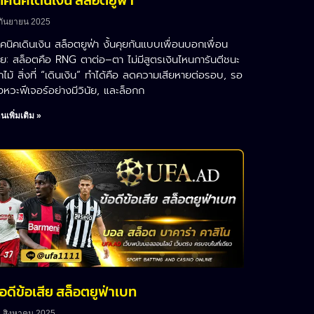
กันยายน 2025
คนิคเดินเงิน สล็อตยูฟ่า งั้นคุยกันแบบเพื่อนบอกเพื่อน
ลย: สล็อตคือ RNG ตาต่อ–ตา ไม่มีสูตรเงินไหนการันตีชนะ
กไม้ สิ่งที่ “เดินเงิน” ทำได้คือ ลดความเสียหายต่อรอบ, รอ
งหวะฟีเจอร์อย่างมีวินัย, และล็อกก
านเพิ่มเติม »
้อดีข้อเสีย สล็อตยูฟ่าเบท
 สิงหาคม 2025