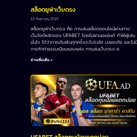
สล็อตยูฟ่าเว็บตรง
15 กันยายน 2025
สล็อตยูฟ่าเว็บตรง คือ การเล่นสล็อตออนไลน์ผ่านทาง
เว็บไซต์หลักของ UFABET โดยไม่ผ่านเอเย่นต์ ทำให้ผู้เล่น
มั่นใจ ได้ว่าการเดิมพันทุกครั้งจะโปร่งใส ปลอดภัย และไม่ม
การหักค่าธรรมเนียมแอบแฝง การเล่นเว็บตรง ย
อ่านเพิ่มเติม »
UFABET สล็อตทุนน้อยแตกบ่อย