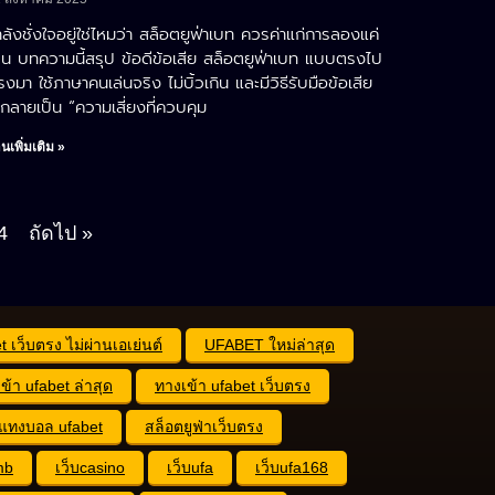
ลังชั่งใจอยู่ใช่ไหมว่า สล็อตยูฟ่าเบท ควรค่าแก่การลองแค่
หน บทความนี้สรุป ข้อดีข้อเสีย สล็อตยูฟ่าเบท แบบตรงไป
งมา ใช้ภาษาคนเล่นจริง ไม่บิ้วเกิน และมีวิธีรับมือข้อเสีย
้กลายเป็น “ความเสี่ยงที่ควบคุม
านเพิ่มเติม »
4
ถัดไป »
t เว็บตรง ไม่ผ่านเอเย่นต์
UFABET ใหม่ล่าสุด
ข้า ufabet ล่าสุด
ทางเข้า ufabet เว็บตรง
แทงบอล ufabet
สล็อตยูฟ่าเว็บตรง
mb
เว็บcasino
เว็บufa
เว็บufa168