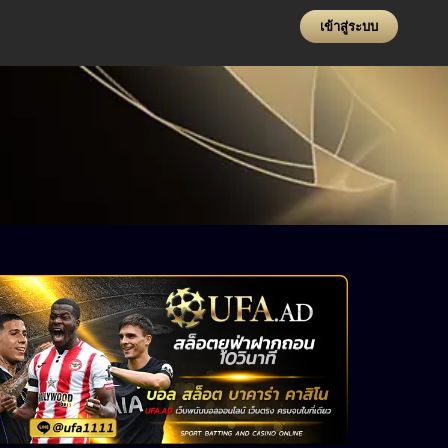
เข้าสู่ระบบ