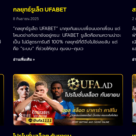
กลยุทธ์รูเล็ต UFABET
ส
8 กันยายน 2025
2 
“กลยุทธ์รูเล็ต UFABET” มาคุยกันแบบเพื่อนบอกเพื่อน แต่
ล็
โหมดช่างกังขายังอยู่ครบ: UFABET รูเล็ตคือเกมความน่าจะ
ฟ่
ี
เป็น ไม่มีสูตรการันตี 100% กลยุทธ์ที่ดีจึงไม่ใช่เลขลับ แต่
เ
คือ “ระบบ” ที่ช่วยให้คุณ คุมงบ–คุมเว
แ
อ่านเพิ่มเติม »
อ่
โปรโมชั่นสล็อต กันยายน
เ