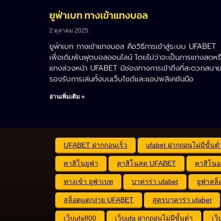
ยูฟ่าเบท ทางเข้าแทงบอล
2 ตุลาคม 2025
ยูฟ่าเบท ทางเข้าแทงบอล คือวิธีการเข้าสู่ระบบ UFABET
เพื่อเดิมพันฟุตบอลออนไลน์ โดยไม่ว่าจะเป็นการแทงสดหร
แทงล่วงหน้า UFABET มีช่องทางการเข้าถึงที่สะดวกสบา
รองรับการเล่นทั้งบนเว็บไซต์และแอปพลิเคชันมือ
อ่านเพิ่มเติม »
UFABET ฝากถอนเร็ว
ufabet ฝากถอนไม่มีขั้นต่
คาสิโนยูฟ่า
คาสิโนสด UFABET
คาสิโนอ
ทางเข้า ยูฟ่าเบท
บาคาร่า ufabet
ยูฟ่าสล
สล็อตแตกง่าย UFABET
สูตรบาคาร่า ufabet
เว็บufa800
เว็บufa ฝากถอนไม่มีขั้นต่ํา
เว