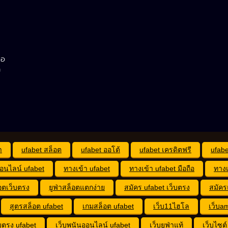
ือ
ย
ำ
ufabet สล็อต
ufabet ออโต้
ufabet เครดิตฟรี
ufabe
อนไลน์ ufabet
ทางเข้า ufabet
ทางเข้า ufabet มือถือ
ทางเ
็อตเว็บตรง
ยูฟ่าสล็อตแตกง่าย
สมัคร ufabet เว็บตรง
สมัคร
สูตรสล็อต ufabet
เกมสล็อต ufabet
เว็บ11ไฮโล
เว็บa
็บตรง ufabet
เว็บพนันออนไลน์ ufabet
เว็บยูฟ่าแท้
เว็บไซต