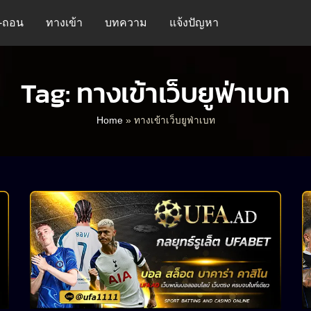
-ถอน
ทางเข้า
บทความ
แจ้งปัญหา
Tag: ทางเข้าเว็บยูฟ่าเบท
Home
»
ทางเข้าเว็บยูฟ่าเบท