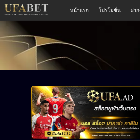
หน้าแรก
โปรโมชั่น
ฝาก