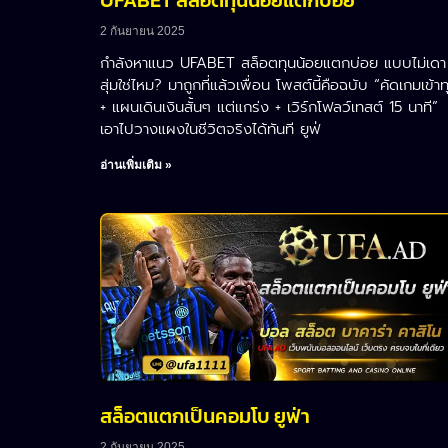
2 กันยายน 2025
กำลังหาแนว UFABET สล็อตทุนน้อยแตกบ่อย แบบไม่เดา
สุ่มใช่ไหม? มาถูกที่แล้วเพื่อน โพสต์นี้คือฉบับ “คัดเกมเข้าท
+ แผนเดินเงินสั้นๆ แต่แกร่ง + เวิร์กโฟลว์เทสต์ 15 นาที”
เอาไปวางแผงในชีวิตจริงได้ทันที ยูฟ่
อ่านเพิ่มเติม »
สล็อตแตกเป็นคอมโบ ยูฟ่า
2 กันยายน 2025