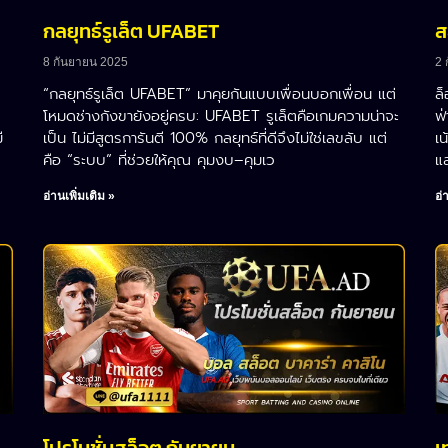
กลยุทธ์รูเล็ต UFABET
ส
8 กันยายน 2025
2 
“กลยุทธ์รูเล็ต UFABET” มาคุยกันแบบเพื่อนบอกเพื่อน แต่
ล็
โหมดช่างกังขายังอยู่ครบ: UFABET รูเล็ตคือเกมความน่าจะ
ฟ่
ี
เป็น ไม่มีสูตรการันตี 100% กลยุทธ์ที่ดีจึงไม่ใช่เลขลับ แต่
เ
คือ “ระบบ” ที่ช่วยให้คุณ คุมงบ–คุมเว
แ
อ่านเพิ่มเติม »
อ่
โปรโมชั่นสล็อต กันยายน
เ