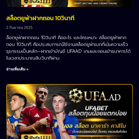
สล็อตยูฟ่าฝากถอน 10วินาที
2 กันยายน 2025
ล็อตยูฟ่าฝากถอน 10วินาที คืออะไร และใครเหมาะ สล็อตยูฟ่าฝาก
ถอน 10วินาที คือประสบการณ์ใช้งานสล็อตยูฟ่าเบทที่เน้นความเร็ว
ธุรกรรมเป็นหลัก—ฝากเข้าบัญชี UFAAD เกมและถอนเข้าธนาคารได้
ในเวลาประมาณสิบวินาทีผ่าน
อ่านเพิ่มเติม »