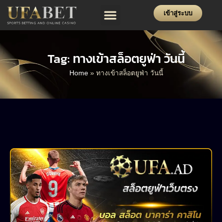
เข้าสู่ระบบ
โปรโมชั่น
ฝาก-ถอน
แจ้งปัญหา
Tag: ทางเข้าสล็อตยูฟ่า วันนี้
Home
»
ทางเข้าสล็อตยูฟ่า วันนี้