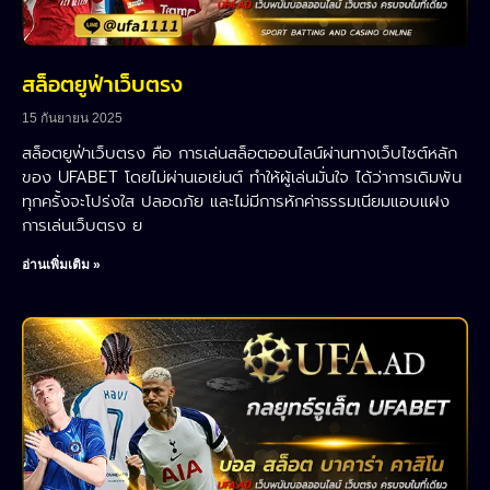
สล็อตยูฟ่าเว็บตรง
15 กันยายน 2025
สล็อตยูฟ่าเว็บตรง คือ การเล่นสล็อตออนไลน์ผ่านทางเว็บไซต์หลัก
ของ UFABET โดยไม่ผ่านเอเย่นต์ ทำให้ผู้เล่นมั่นใจ ได้ว่าการเดิมพัน
ทุกครั้งจะโปร่งใส ปลอดภัย และไม่มีการหักค่าธรรมเนียมแอบแฝง
การเล่นเว็บตรง ย
อ่านเพิ่มเติม »