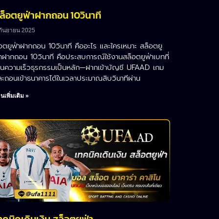
ล็อตยูฟ่าฝากถอน 10วินาที
กันยายน 2025
อตยูฟ่าฝากถอน 10วินาที คืออะไร และใครเหมาะ สล็อตยู
าฝากถอน 10วินาที คือประสบการณ์ใช้งานสล็อตยูฟ่าเบทที่
น้นความเร็วธุรกรรมเป็นหลัก—ฝากเข้าบัญชี UFAAD เกม
ละถอนเข้าธนาคารได้ในเวลาประมาณสิบวินาทีผ่าน
านเพิ่มเติม »
ทคนิคเดินเงิน สล็อตยูฟ่า