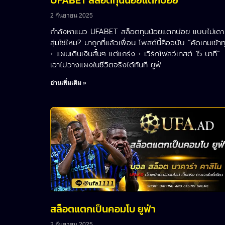
2 กันยายน 2025
กำลังหาแนว UFABET สล็อตทุนน้อยแตกบ่อย แบบไม่เดา
สุ่มใช่ไหม? มาถูกที่แล้วเพื่อน โพสต์นี้คือฉบับ “คัดเกมเข้าท
+ แผนเดินเงินสั้นๆ แต่แกร่ง + เวิร์กโฟลว์เทสต์ 15 นาที”
เอาไปวางแผงในชีวิตจริงได้ทันที ยูฟ่
อ่านเพิ่มเติม »
สล็อตแตกเป็นคอมโบ ยูฟ่า
2 กันยายน 2025