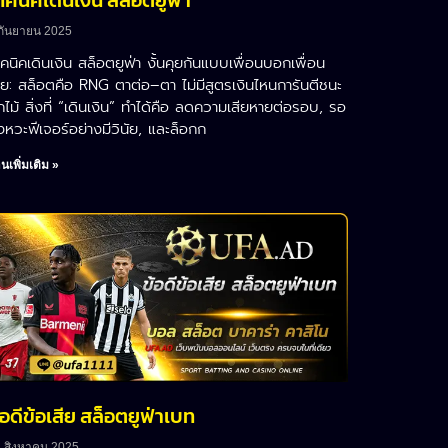
กันยายน 2025
คนิคเดินเงิน สล็อตยูฟ่า งั้นคุยกันแบบเพื่อนบอกเพื่อน
ลย: สล็อตคือ RNG ตาต่อ–ตา ไม่มีสูตรเงินไหนการันตีชนะ
กไม้ สิ่งที่ “เดินเงิน” ทำได้คือ ลดความเสียหายต่อรอบ, รอ
งหวะฟีเจอร์อย่างมีวินัย, และล็อกก
านเพิ่มเติม »
้อดีข้อเสีย สล็อตยูฟ่าเบท
 สิงหาคม 2025