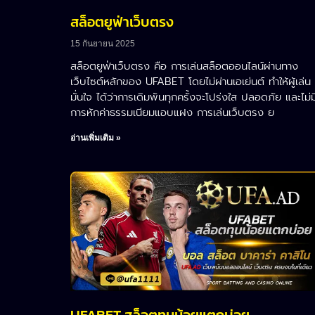
สล็อตยูฟ่าเว็บตรง
15 กันยายน 2025
สล็อตยูฟ่าเว็บตรง คือ การเล่นสล็อตออนไลน์ผ่านทาง
เว็บไซต์หลักของ UFABET โดยไม่ผ่านเอเย่นต์ ทำให้ผู้เล่น
มั่นใจ ได้ว่าการเดิมพันทุกครั้งจะโปร่งใส ปลอดภัย และไม่ม
การหักค่าธรรมเนียมแอบแฝง การเล่นเว็บตรง ย
อ่านเพิ่มเติม »
UFABET สล็อตทุนน้อยแตกบ่อย