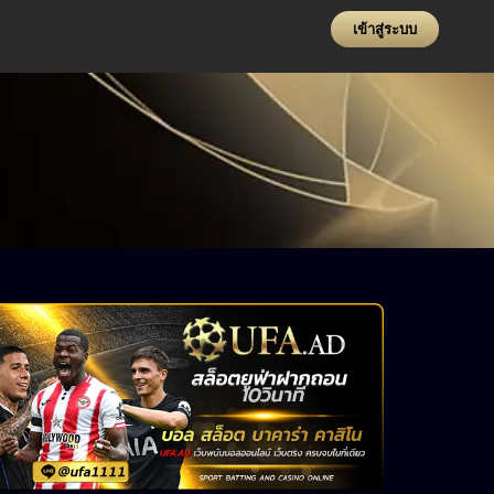
เข้าสู่ระบบ