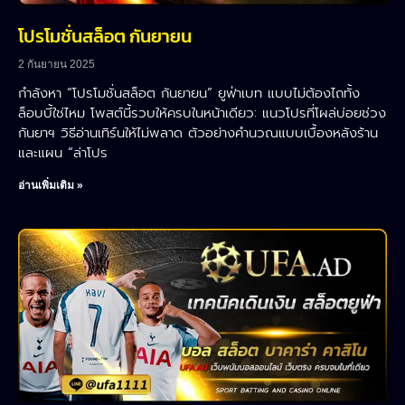
โปรโมชั่นสล็อต กันยายน
2 กันยายน 2025
กำลังหา “โปรโมชั่นสล็อต กันยายน” ยูฟ่าเบท แบบไม่ต้องไถทั้ง
ล็อบบี้ใช่ไหม โพสต์นี้รวบให้ครบในหน้าเดียว: แนวโปรที่โผล่บ่อยช่วง
กันยาฯ วิธีอ่านเทิร์นให้ไม่พลาด ตัวอย่างคำนวณแบบเบื้องหลังร้าน
และแผน “ล่าโปร
อ่านเพิ่มเติม »