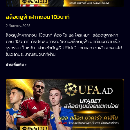
สล็อตยูฟ่าฝากถอน 10วินาที
2 กันยายน 2025
ล็อตยูฟ่าฝากถอน 10วินาที คืออะไร และใครเหมาะ สล็อตยูฟ่าฝาก
ถอน 10วินาที คือประสบการณ์ใช้งานสล็อตยูฟ่าเบทที่เน้นความเร็ว
ธุรกรรมเป็นหลัก—ฝากเข้าบัญชี UFAAD เกมและถอนเข้าธนาคารได้
ในเวลาประมาณสิบวินาทีผ่าน
อ่านเพิ่มเติม »