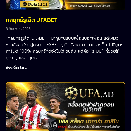
กลยุทธ์รูเล็ต UFABET
8 กันยายน 2025
“กลยุทธ์รูเล็ต UFABET” มาคุยกันแบบเพื่อนบอกเพื่อน แต่โหมด
ช่างกังขายังอยู่ครบ: UFABET รูเล็ตคือเกมความน่าจะเป็น ไม่มีสูตร
การันตี 100% กลยุทธ์ที่ดีจึงไม่ใช่เลขลับ แต่คือ “ระบบ” ที่ช่วยให้
คุณ คุมงบ–คุมเว
อ่านเพิ่มเติม »