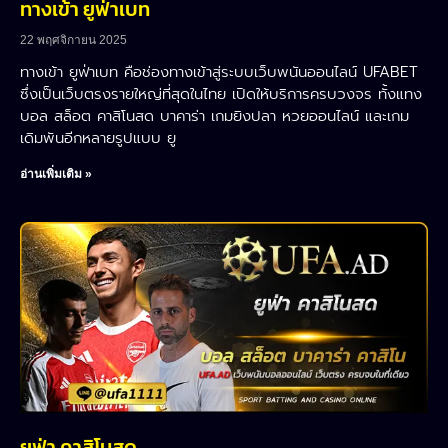
ทางเข้า ยูฟ่าเบท
22 พฤศจิกายน 2025
ทางเข้า ยูฟ่าเบท คือช่องทางเข้าสู่ระบบเว็บพนันออนไลน์ UFABET
ซึ่งเป็นเว็บตรงรายใหญ่ที่สุดในไทย เปิดให้บริการครบวงจร ทั้งแทง
บอล สล็อต คาสิโนสด บาคาร่า เกมยิงปลา หวยออนไลน์ และเกม
เดิมพันอีกหลายรูปแบบ ยู
อ่านเพิ่มเติม »
ยูฟ่า คาสิโนสด