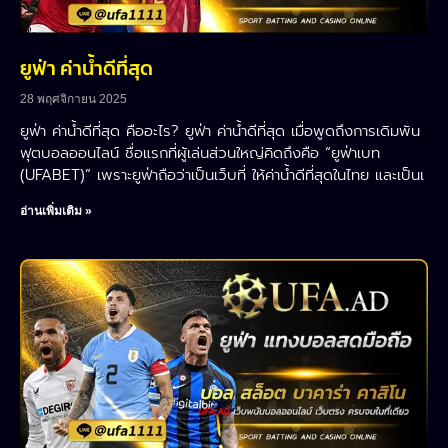
ยูฟ่า ค่าน้ำดีที่สุด
28 พฤศจิกายน 2025
ยูฟ่า ค่าน้ำดีที่สุด คืออะไร? ยูฟ่า ค่าน้ำดีที่สุด เมื่อพูดถึงการเดิมพัน
ฟุตบอลออนไลน์ ชื่อแรกที่ผู้เล่นส่วนใหญ่คิดถึงคือ “ยูฟ่าเบท
(UFABET)” เพราะยูฟ่าถือว่าเป็นเว็บที่ ให้ค่าน้ำดีที่สุดในไทย และเป็นเ
อ่านเพิ่มเติม »