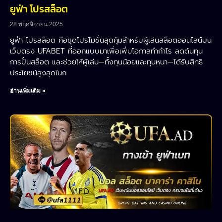
ยูฟ่า โปรสล็อต
28 พฤศจิกายน 2025
ยูฟ่า โปรสล็อต คือชุดโปรโมชั่นสุดคุ้มสำหรับผู้เล่นสล็อตออนไลน์บน
เว็บตรง UFABET ที่ออกแบบมาเพื่อเพิ่มโอกาสทำกำไร ลดต้นทุน
การปั่นสล็อต และช่วยให้ผู้เล่น—ทั้งทุนน้อยและทุนหนา—ได้รับสิทธิ
ประโยชน์สูงสุดในก
อ่านเพิ่มเติม »