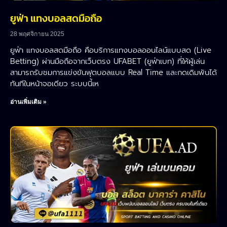
ยูฟ่า แทงบอลสดมือถือ
28 พฤศจิกายน 2025
ยูฟ่า แทงบอลสดมือถือ คือบริการแทงบอลออนไลน์แบบสด (Live
Betting) ผ่านมือถือจากเว็บตรง UFABET (ยูฟ่าเบท) ที่ให้ผู้เล่น
สามารถรับชมการแข่งขันฟุตบอลแบบ Real Time และกดเดิมพันได้
ทันทีในหน้าจอเดียว ระบบนี้เห
อ่านเพิ่มเติม »