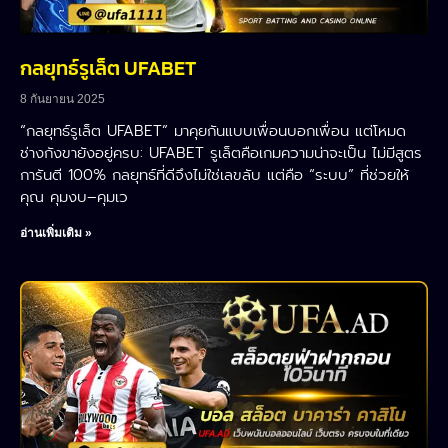
กลยุทธ์รูเล็ต UFABET
8 กันยายน 2025
“กลยุทธ์รูเล็ต UFABET” มาคุยกันแบบเพื่อนบอกเพื่อน แต่โหมด
ช่างกังขายังอยู่ครบ: UFABET รูเล็ตคือเกมความน่าจะเป็น ไม่มีสูตร
การันตี 100% กลยุทธ์ที่ดีจึงไม่ใช่เลขลับ แต่คือ “ระบบ” ที่ช่วยให้
คุณ คุมงบ–คุมเว
อ่านเพิ่มเติม »