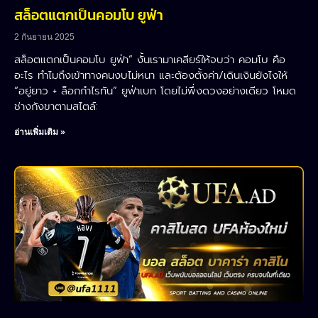
สล็อตแตกเป็นคอมโบ ยูฟ่า
2 กันยายน 2025
สล็อตแตกเป็นคอมโบ ยูฟ่า” งั้นเรามาเคลียร์ให้จบว่า คอมโบ คือ
อะไร ทำไมถึงเข้าทางคนงบไม่หนา และต้องตั้งค่า/เดินเงินยังไงให้
“อยู่ยาว + ล็อกกำไรทัน” ยูฟ่าเบท โดยไม่พึ่งดวงอย่างเดียว โหมด
ช่างกังขาตามสไตล์:
อ่านเพิ่มเติม »