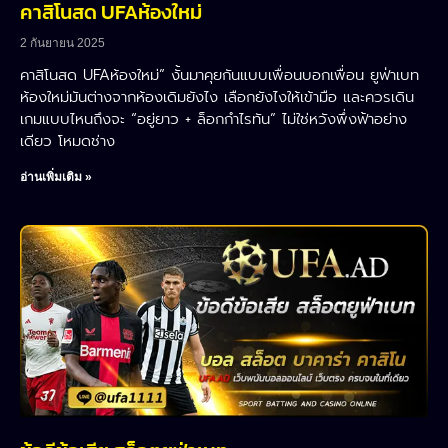
คาสิโนสด UFAห้องใหม่
2 กันยายน 2025
คาสิโนสด UFAห้องใหม่” งั้นมาคุยกันแบบเพื่อนบอกเพื่อน ยูฟ่าเบท
ห้องใหม่มันต่างจากห้องเดิมยังไง เลือกยังไงให้เข้ามือ และควรเดิน
เกมแบบไหนถึงจะ “อยู่ยาว + ล็อกกำไรทัน” ไม่ใช่หวังพึ่งฟ้าอย่าง
เดียว โหมดช่าง
อ่านเพิ่มเติม »