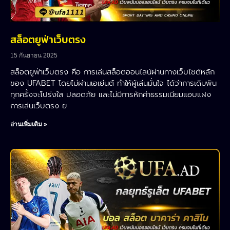
สล็อตยูฟ่าเว็บตรง
15 กันยายน 2025
สล็อตยูฟ่าเว็บตรง คือ การเล่นสล็อตออนไลน์ผ่านทางเว็บไซต์หลัก
ของ UFABET โดยไม่ผ่านเอเย่นต์ ทำให้ผู้เล่นมั่นใจ ได้ว่าการเดิมพัน
ทุกครั้งจะโปร่งใส ปลอดภัย และไม่มีการหักค่าธรรมเนียมแอบแฝง
การเล่นเว็บตรง ย
อ่านเพิ่มเติม »