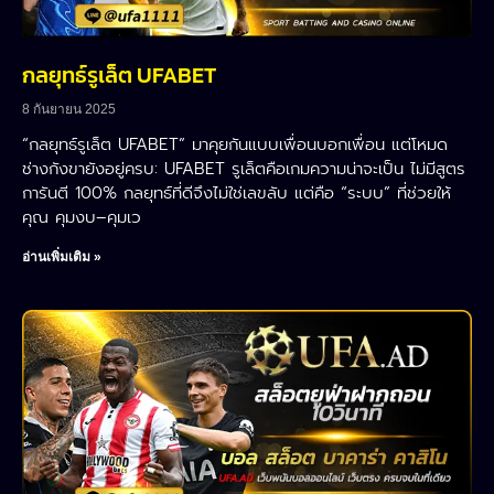
กลยุทธ์รูเล็ต UFABET
8 กันยายน 2025
“กลยุทธ์รูเล็ต UFABET” มาคุยกันแบบเพื่อนบอกเพื่อน แต่โหมด
ช่างกังขายังอยู่ครบ: UFABET รูเล็ตคือเกมความน่าจะเป็น ไม่มีสูตร
การันตี 100% กลยุทธ์ที่ดีจึงไม่ใช่เลขลับ แต่คือ “ระบบ” ที่ช่วยให้
คุณ คุมงบ–คุมเว
อ่านเพิ่มเติม »