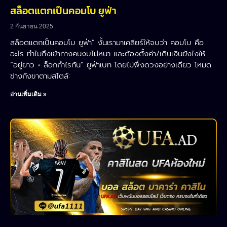
สล็อตแตกเป็นคอมโบ ยูฟ่า
2 กันยายน 2025
สล็อตแตกเป็นคอมโบ ยูฟ่า” งั้นเรามาเคลียร์ให้จบว่า คอมโบ คือ
อะไร ทำไมถึงเข้าทางคนงบไม่หนา และต้องตั้งค่า/เดินเงินยังไงให้
“อยู่ยาว + ล็อกกำไรทัน” ยูฟ่าเบท โดยไม่พึ่งดวงอย่างเดียว โหมด
ช่างกังขาตามสไตล์:
อ่านเพิ่มเติม »