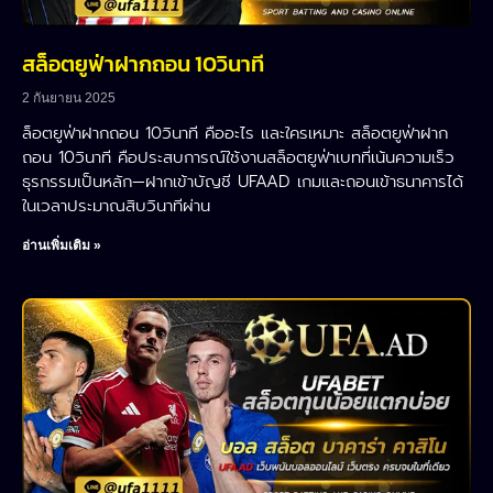
สล็อตยูฟ่าฝากถอน 10วินาที
2 กันยายน 2025
ล็อตยูฟ่าฝากถอน 10วินาที คืออะไร และใครเหมาะ สล็อตยูฟ่าฝาก
ถอน 10วินาที คือประสบการณ์ใช้งานสล็อตยูฟ่าเบทที่เน้นความเร็ว
ธุรกรรมเป็นหลัก—ฝากเข้าบัญชี UFAAD เกมและถอนเข้าธนาคารได้
ในเวลาประมาณสิบวินาทีผ่าน
อ่านเพิ่มเติม »