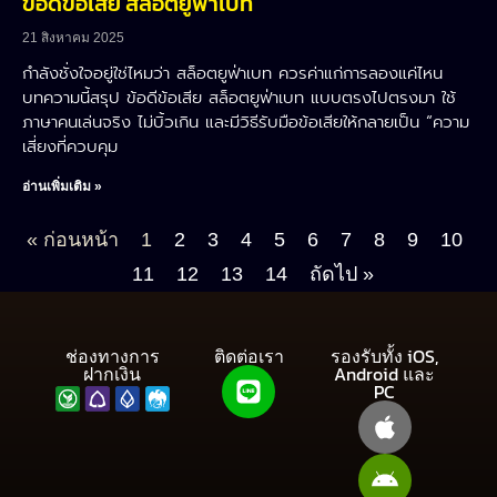
ข้อดีข้อเสีย สล็อตยูฟ่าเบท
21 สิงหาคม 2025
กำลังชั่งใจอยู่ใช่ไหมว่า สล็อตยูฟ่าเบท ควรค่าแก่การลองแค่ไหน
บทความนี้สรุป ข้อดีข้อเสีย สล็อตยูฟ่าเบท แบบตรงไปตรงมา ใช้
ภาษาคนเล่นจริง ไม่บิ้วเกิน และมีวิธีรับมือข้อเสียให้กลายเป็น “ความ
เสี่ยงที่ควบคุม
อ่านเพิ่มเติม »
« ก่อนหน้า
1
2
3
4
5
6
7
8
9
10
11
12
13
14
ถัดไป »
ช่องทางการ
ติดต่อเรา
รองรับทั้ง iOS,
ฝากเงิน
Android และ
PC