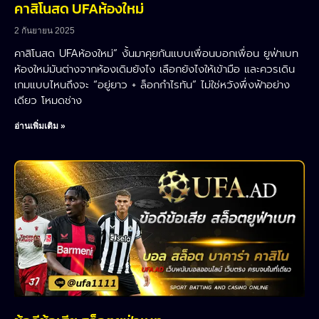
คาสิโนสด UFAห้องใหม่
2 กันยายน 2025
คาสิโนสด UFAห้องใหม่” งั้นมาคุยกันแบบเพื่อนบอกเพื่อน ยูฟ่าเบท
ห้องใหม่มันต่างจากห้องเดิมยังไง เลือกยังไงให้เข้ามือ และควรเดิน
เกมแบบไหนถึงจะ “อยู่ยาว + ล็อกกำไรทัน” ไม่ใช่หวังพึ่งฟ้าอย่าง
เดียว โหมดช่าง
อ่านเพิ่มเติม »