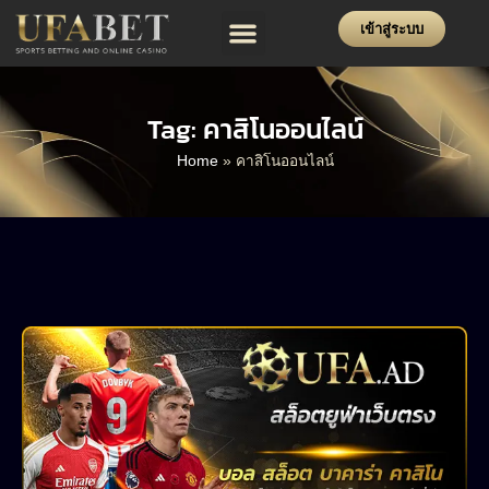
เข้าสู่ระบบ
โปรโมชั่น
ฝาก-ถอน
แจ้งปัญหา
Tag: คาสิโนออนไลน์
Home
»
คาสิโนออนไลน์