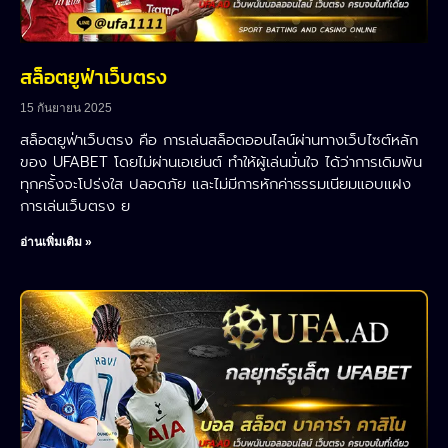
สล็อตยูฟ่าเว็บตรง
15 กันยายน 2025
สล็อตยูฟ่าเว็บตรง คือ การเล่นสล็อตออนไลน์ผ่านทางเว็บไซต์หลัก
ของ UFABET โดยไม่ผ่านเอเย่นต์ ทำให้ผู้เล่นมั่นใจ ได้ว่าการเดิมพัน
ทุกครั้งจะโปร่งใส ปลอดภัย และไม่มีการหักค่าธรรมเนียมแอบแฝง
การเล่นเว็บตรง ย
อ่านเพิ่มเติม »