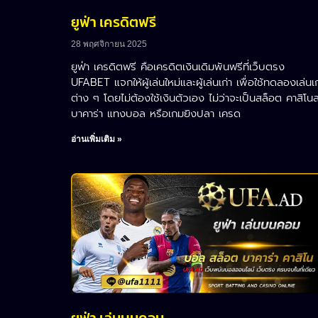
ยูฟ่า เครดิตฟรี
28 พฤศจิกายน 2025
ยูฟ่า เครดิตฟรี คือเครดิตเงินเดิมพันฟรีที่เว็บตรง
UFABET แจกให้ผู้เล่นใหม่และผู้เล่นเก่า เพื่อใช้ทดลองเล่น
ต่าง ๆ โดยไม่ต้องใช้เงินตัวเอง ไม่ว่าจะเป็นสล็อต คาสิโน
บาคาร่า แทงบอล หรือเกมยิงปลา เครด
อ่านเพิ่มเติม »
ยูฟ่า เล่นบนคอม