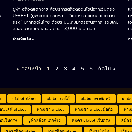
ยูฟ่า สล็อตแตกง่าย คือบริการสล็อตออนไลน์จากเว็บตรง
แ
รถ
UFABET (ยูฟ่าเบท) ที่ขึ้นชื่อว่า “แตกง่าย แตกถี่ และแตก
ตร
จริง” มากที่สุดในไทย ด้วยระบบเกมมาตรฐานสากล รวมเกม
เ
สล็อตจากค่ายดังทั่วโลกกว่า 3,000 เกม ที่มีค่
ใช
อ่านเพิ่มเติม »
อ่
« ก่อนหน้า
1
2
3
4
5
6
ถัดไป »
ำ
ufabet สล็อต
ufabet ออโต้
ufabet เครดิตฟรี
ufabe
อนไลน์ ufabet
ทางเข้า ufabet
ทางเข้า ufabet มือถือ
ทางเ
็อตเว็บตรง
ยูฟ่าสล็อตแตกง่าย
สมัคร ufabet เว็บตรง
สมัคร
สูตรสล็อต ufabet
เกมสล็อต ufabet
เว็บ11ไฮโล
เว็บa