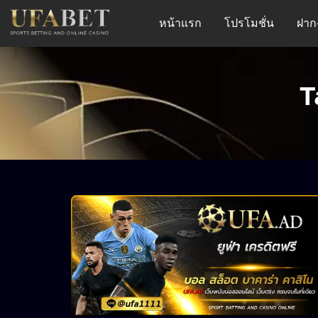
หน้าแรก
โปรโมชั่น
ฝาก
T