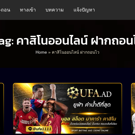
-ถอน
ทางเข้า
บทความ
แจ้งปัญหา
ag: คาสิโนออนไลน์ ฝากถอน
Home
»
คาสิโนออนไลน์ ฝากถอนไว