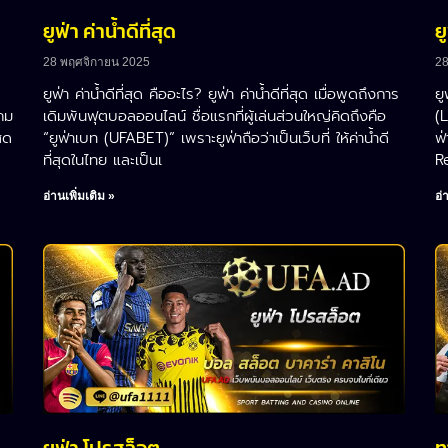
ยูฟ่า ค่าน้ำดีที่สุด
ย
28 พฤศจิกายน 2025
28
ยูฟ่า ค่าน้ำดีที่สุด คืออะไร? ยูฟ่า ค่าน้ำดีที่สุด เมื่อพูดถึงการ
ย
เกม
เดิมพันฟุตบอลออนไลน์ ชื่อแรกที่ผู้เล่นส่วนใหญ่คิดถึงคือ
(
สด
“ยูฟ่าเบท (UFABET)” เพราะยูฟ่าถือว่าเป็นเว็บที่ ให้ค่าน้ำดี
ฟ่
ที่สุดในไทย และเป็นเ
Re
อ่านเพิ่มเติม »
อ่
ยูฟ่า โปรสล็อต
ท