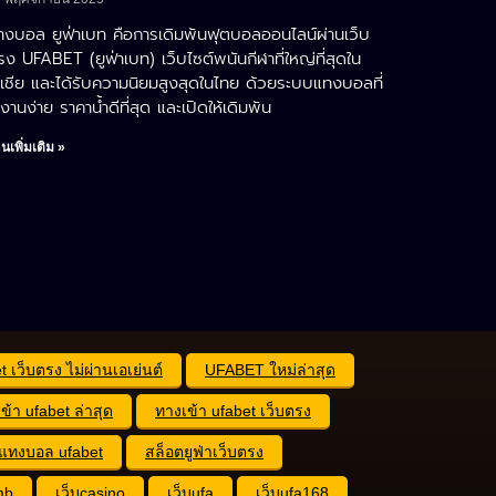
ทงบอล ยูฟ่าเบท คือการเดิมพันฟุตบอลออนไลน์ผ่านเว็บ
ง UFABET (ยูฟ่าเบท) เว็บไซต์พนันกีฬาที่ใหญ่ที่สุดใน
อเชีย และได้รับความนิยมสูงสุดในไทย ด้วยระบบแทงบอลที่
้งานง่าย ราคาน้ำดีที่สุด และเปิดให้เดิมพัน
านเพิ่มเติม »
t เว็บตรง ไม่ผ่านเอเย่นต์
UFABET ใหม่ล่าสุด
ข้า ufabet ล่าสุด
ทางเข้า ufabet เว็บตรง
แทงบอล ufabet
สล็อตยูฟ่าเว็บตรง
mb
เว็บcasino
เว็บufa
เว็บufa168