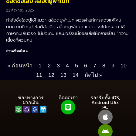
ข้อดีข้อเสีย สล็อตยูฟ่าเบท
21 สิงหาคม 2025
กำลังชั่งใจอยู่ใช่ไหมว่า สล็อตยูฟ่าเบท ควรค่าแก่การลองแค่ไหน
บทความนี้สรุป ข้อดีข้อเสีย สล็อตยูฟ่าเบท แบบตรงไปตรงมา ใช้
ภาษาคนเล่นจริง ไม่บิ้วเกิน และมีวิธีรับมือข้อเสียให้กลายเป็น “ความ
เสี่ยงที่ควบคุม
อ่านเพิ่มเติม »
« ก่อนหน้า
1
2
3
4
5
6
7
8
9
10
11
12
13
14
ถัดไป »
ช่องทางการ
ติดต่อเรา
รองรับทั้ง iOS,
ฝากเงิน
Android และ
PC