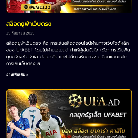
สล็อตยูฟ่าเว็บตรง
15 กันยายน 2025
สล็อตยูฟ่าเว็บตรง คือ การเล่นสล็อตออนไลน์ผ่านทางเว็บไซต์หลัก
ของ UFABET โดยไม่ผ่านเอเย่นต์ ทำให้ผู้เล่นมั่นใจ ได้ว่าการเดิมพัน
ทุกครั้งจะโปร่งใส ปลอดภัย และไม่มีการหักค่าธรรมเนียมแอบแฝง
การเล่นเว็บตรง ย
อ่านเพิ่มเติม »