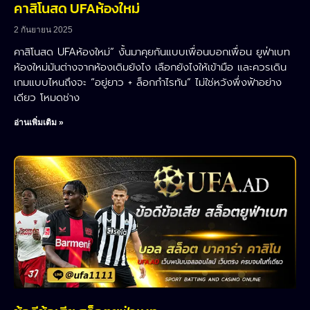
คาสิโนสด UFAห้องใหม่
2 กันยายน 2025
คาสิโนสด UFAห้องใหม่” งั้นมาคุยกันแบบเพื่อนบอกเพื่อน ยูฟ่าเบท
ห้องใหม่มันต่างจากห้องเดิมยังไง เลือกยังไงให้เข้ามือ และควรเดิน
เกมแบบไหนถึงจะ “อยู่ยาว + ล็อกกำไรทัน” ไม่ใช่หวังพึ่งฟ้าอย่าง
เดียว โหมดช่าง
อ่านเพิ่มเติม »