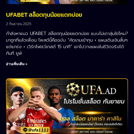
UFABET สล็อตทุนน้อยแตกบ่อย
2 กันยายน 2025
กำลังหาแนว UFABET สล็อตทุนน้อยแตกบ่อย แบบไม่เดาสุ่มใช่ไหม?
มาถูกที่แล้วเพื่อน โพสต์นี้คือฉบับ “คัดเกมเข้าทุน + แผนเดินเงินสั้นๆ
แต่แกร่ง + เวิร์กโฟลว์เทสต์ 15 นาที” เอาไปวางแผงในชีวิตจริงได้
ทันที ยูฟ่
อ่านเพิ่มเติม »