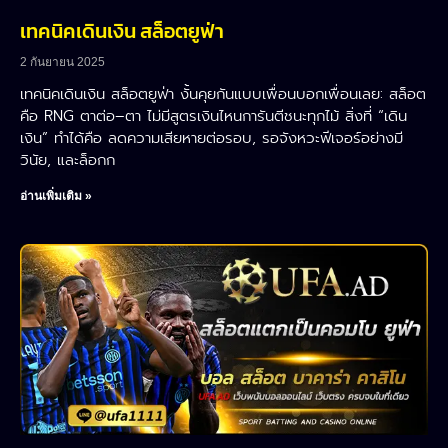
เทคนิคเดินเงิน สล็อตยูฟ่า
2 กันยายน 2025
เทคนิคเดินเงิน สล็อตยูฟ่า งั้นคุยกันแบบเพื่อนบอกเพื่อนเลย: สล็อต
คือ RNG ตาต่อ–ตา ไม่มีสูตรเงินไหนการันตีชนะทุกไม้ สิ่งที่ “เดิน
เงิน” ทำได้คือ ลดความเสียหายต่อรอบ, รอจังหวะฟีเจอร์อย่างมี
วินัย, และล็อกก
อ่านเพิ่มเติม »