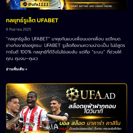
กลยุทธ์รูเล็ต UFABET
8 กันยายน 2025
“กลยุทธ์รูเล็ต UFABET” มาคุยกันแบบเพื่อนบอกเพื่อน แต่โหมด
ช่างกังขายังอยู่ครบ: UFABET รูเล็ตคือเกมความน่าจะเป็น ไม่มีสูตร
การันตี 100% กลยุทธ์ที่ดีจึงไม่ใช่เลขลับ แต่คือ “ระบบ” ที่ช่วยให้
คุณ คุมงบ–คุมเว
อ่านเพิ่มเติม »