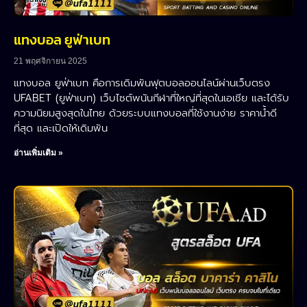
แทงบอล ยูฟ่าเบท
21 พฤศจิกายน 2025
แทงบอล ยูฟ่าเบท คือการเดิมพันฟุตบอลออนไลน์ผ่านเว็บตรง
UFABET (ยูฟ่าเบท) เว็บไซต์พนันกีฬาที่ใหญ่ที่สุดในเอเชีย และได้รับ
ความนิยมสูงสุดในไทย ด้วยระบบแทงบอลที่ใช้งานง่าย ราคาน้ำดี
ที่สุด และเปิดให้เดิมพัน
อ่านเพิ่มเติม »