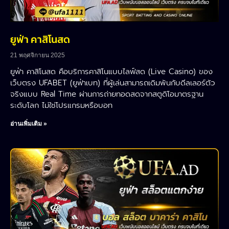
ยูฟ่า คาสิโนสด
21 พฤศจิกายน 2025
ยูฟ่า คาสิโนสด คือบริการคาสิโนแบบไลฟ์สด (Live Casino) ของ
เว็บตรง UFABET (ยูฟ่าเบท) ที่ผู้เล่นสามารถเดิมพันกับดีลเลอร์ตัว
จริงแบบ Real Time ผ่านการถ่ายทอดสดจากสตูดิโอมาตรฐาน
ระดับโลก ไม่ใช่โปรแกรมหรือบอท
อ่านเพิ่มเติม »